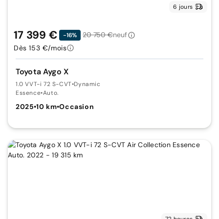
6 jours
17 399 €
20 750 €
neuf
-16%
Dès 153 €/mois
Toyota Aygo X
1.0 VVT-i 72 S-CVT
•
Dynamic
Essence
•
Auto.
2025
•
10 km
•
Occasion
72 heures