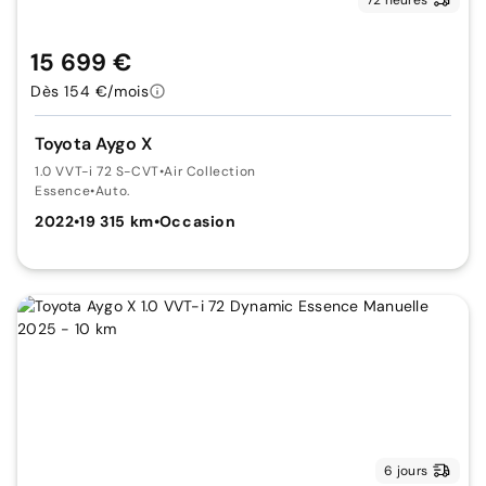
15 699 €
Dès 154 €/mois
Toyota Aygo X
1.0 VVT-i 72 S-CVT
•
Air Collection
Essence
•
Auto.
2022
•
19 315 km
•
Occasion
6 jours