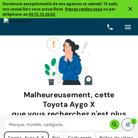
Ouverture exceptionnelle de nos agences ce samedi 15 août,
nos conseillers vous accueillent.
Prenez rendez-vous
ou par
téléphone au
09.72.72.20.02
Malheureusement, cette
Toyota Aygo X
que vous recherchez n'est plus
disponible.
2
Nous avons de nombreuses voitures qui pourraient répondre
Toyota, Aygo X
Prix
Carburants
Boîtes de vitesse