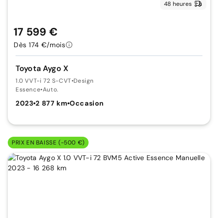
48 heures
17 599 €
Dès 174 €/mois
Toyota Aygo X
1.0 VVT-i 72 S-CVT
•
Design
Essence
•
Auto.
2023
•
2 877 km
•
Occasion
PRIX EN BAISSE (-500 €)