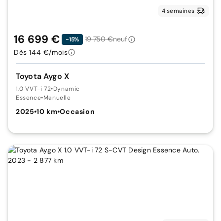
4 semaines
16 699 €
19 750 €
neuf
-15%
Dès 144 €/mois
Toyota Aygo X
1.0 VVT-i 72
•
Dynamic
Essence
•
Manuelle
2025
•
10 km
•
Occasion