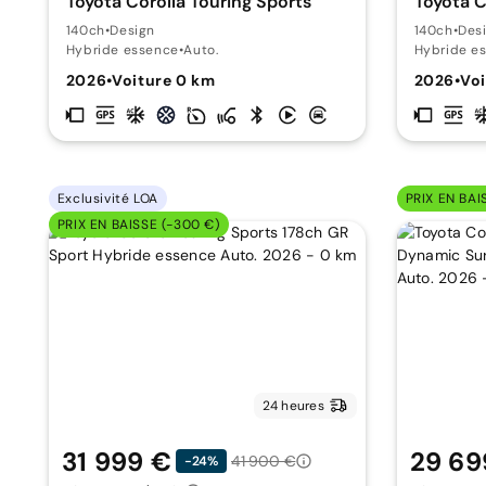
Toyota Corolla Touring Sports
Toyota C
140ch
•
Design
140ch
•
Des
Hybride essence
•
Auto.
Hybride e
2026
•
Voiture 0 km
2026
•
Voi
Exclusivité LOA
PRIX EN BAI
PRIX EN BAISSE (-300 €)
24 heures
31 999 €
29 69
41 900 €
-24%