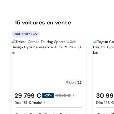
15
voitures
en vente
Exclusivité LOA
5 jours
29 799 €
30 99
41 000 €
-27%
Dès 181 €/mois
Dès 198 €