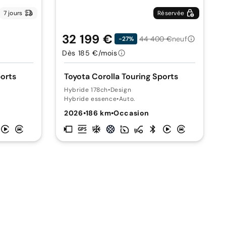
7 jours
Réservée
32 199 €
44 400 €
neuf
-27%
Dès 185 €/mois
ports
Toyota Corolla Touring Sports
Hybride 178ch
•
Design
Hybride essence
•
Auto.
2026
•
186 km
•
Occasion