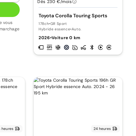
Dès 230 €/mois
Toyota Corolla Touring Sports
e vous
178ch
•
GR Sport
émarchage
Hybride essence
•
Auto.
2026
•
Voiture 0 km
 heures
24 heures