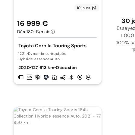
10 jours
30 j
16 999 €
Essayez
Dès 180 €/mois
1 000
100% sat
Toyota Corolla Touring Sports
1
122h
•
Dynamic suréquipée
Hybride essence
•
Auto.
2020
•
127 613 km
•
Occasion