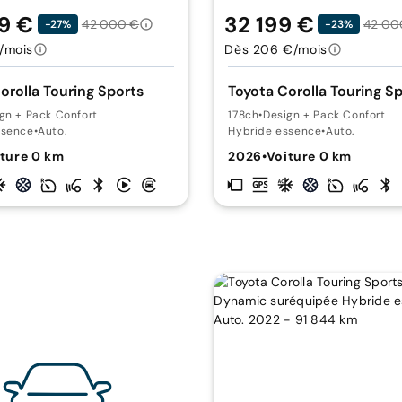
9 €
32 199 €
42 000 €
42 00
-27%
-23%
/mois
Dès 206 €/mois
orolla Touring Sports
Toyota Corolla Touring S
gn + Pack Confort
178ch
•
Design + Pack Confort
ssence
•
Auto.
Hybride essence
•
Auto.
ture 0 km
2026
•
Voiture 0 km