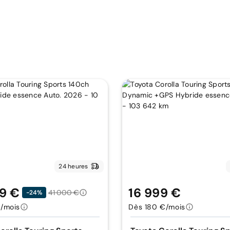
24 heures
9 €
16 999 €
41 000 €
-24%
/mois
Dès 180 €/mois