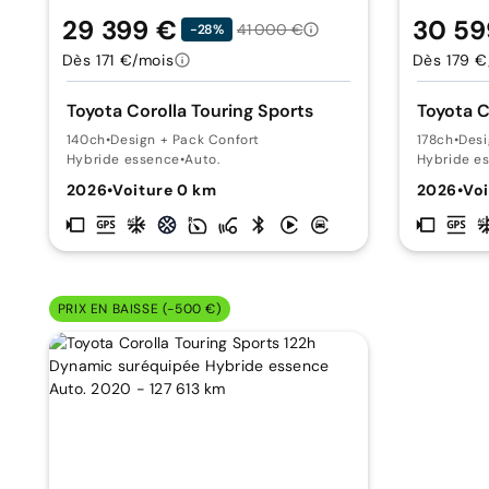
29 399 €
30 59
41 000 €
-28%
Dès 171 €/mois
Dès 179 €
Toyota Corolla Touring Sports
Toyota C
140ch
•
Design + Pack Confort
178ch
•
Desi
Hybride essence
•
Auto.
Hybride e
2026
•
Voiture 0 km
2026
•
Voi
PRIX EN BAISSE (-500 €)