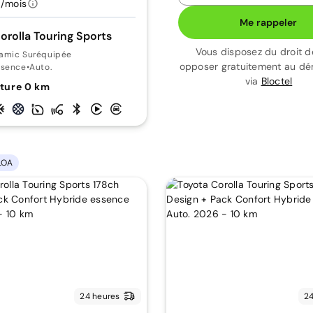
/mois
Me rappeler
orolla Touring Sports
Vous disposez du droit d
amic Suréquipée
opposer gratuitement au d
ssence
•
Auto.
via
Bloctel
ture 0 km
LOA
24 heures
24