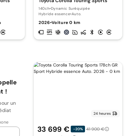
ports
Toyota Corolla Touring Sports
140ch
•
Dynamic Suréquipée
Hybride essence
•
Auto.
n
2026
•
Voiture 0 km
ppelle
 !
pour un
édiat
24 heures
hone
33 699 €
41 900 €
-20%