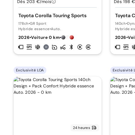
Dès 203 €/mois
Dès 198 €
Toyota Corolla Touring Sports
Toyota C
178ch
•
GR Sport
140ch
•
Dyn
Hybride essence
•
Auto.
Hybride e
2026
•
Voiture 0 km
•
2026
•
Voi
Exclusivité LOA
Exclusivité 
24 heures