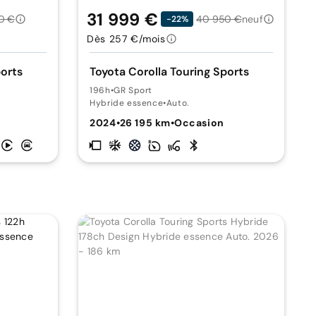
31 999 €
0 €
40 950 €
neuf
-22%
Dès 257 €/mois
ports
Toyota Corolla Touring Sports
196h
•
GR Sport
Hybride essence
•
Auto.
2024
•
26 195 km
•
Occasion