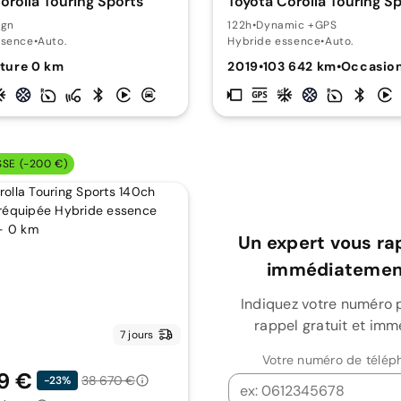
orolla Touring Sports
Toyota Corolla Touring S
ign
122h
•
Dynamic +GPS
ssence
•
Auto.
Hybride essence
•
Auto.
ture 0 km
2019
•
103 642 km
•
Occasio
SSE (-200 €)
Un expert vous ra
immédiatement
Indiquez votre numéro 
rappel gratuit et imm
7 jours
Votre numéro de télép
9 €
38 670 €
-23%