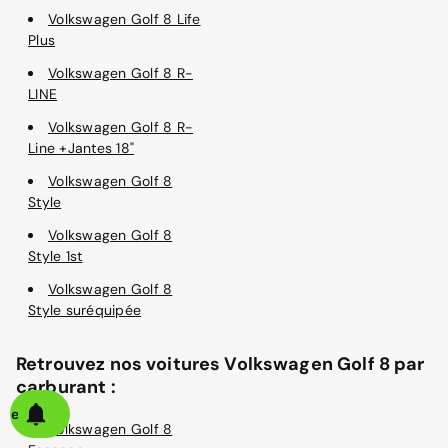
Volkswagen Golf 8 Life
Plus
Volkswagen Golf 8 R-
LINE
Volkswagen Golf 8 R-
Line +Jantes 18"
Volkswagen Golf 8
Style
Volkswagen Golf 8
Style 1st
Volkswagen Golf 8
Style suréquipée
Retrouvez nos voitures Volkswagen Golf 8 par
carburant :
alerte
Volkswagen Golf 8