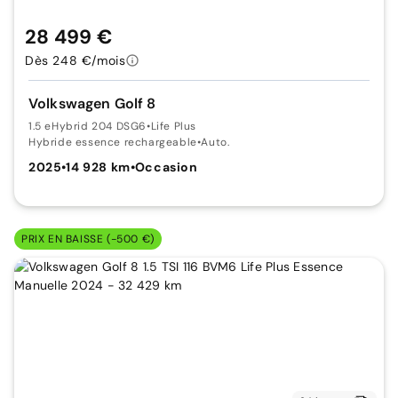
28 499 €
Dès 248 €/mois
Volkswagen Golf 8
1.5 eHybrid 204 DSG6
•
Life Plus
Hybride essence rechargeable
•
Auto.
2025
•
14 928 km
•
Occasion
PRIX EN BAISSE (-500 €)