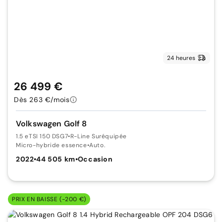
24 heures
26 499 €
Dès 263 €/mois
Volkswagen Golf 8
1.5 eTSI 150 DSG7
•
R-Line Suréquipée
Micro-hybride essence
•
Auto.
2022
•
44 505 km
•
Occasion
PRIX EN BAISSE (-200 €)