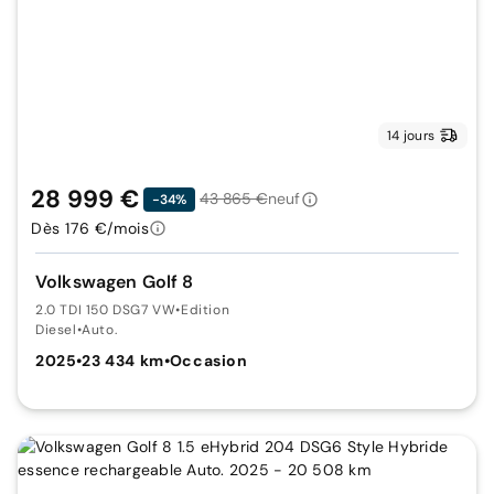
14 jours
28 999 €
43 865 €
neuf
-34%
Dès 176 €/mois
Volkswagen Golf 8
2.0 TDI 150 DSG7 VW
•
Edition
Diesel
•
Auto.
2025
•
23 434 km
•
Occasion