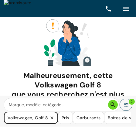
Malheureusement, cette
Volkswagen Golf 8
que vous recherchez n'est plus
disponible.
2
Nous avons de nombreuses voitures qui pourraient répondre
Volkswagen, Golf 8
Prix
Carburants
Boîtes de vit
à vos besoins.