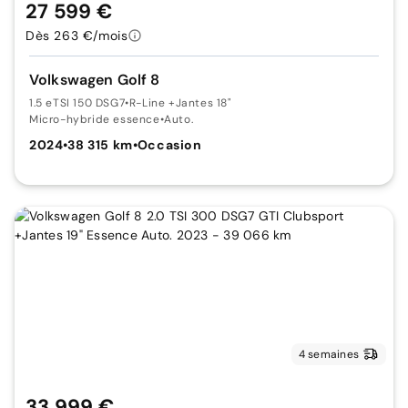
27 599 €
Dès 263 €/mois
Volkswagen Golf 8
1.5 eTSI 150 DSG7
•
R-Line +Jantes 18"
Micro-hybride essence
•
Auto.
2024
•
38 315 km
•
Occasion
4 semaines
33 999 €