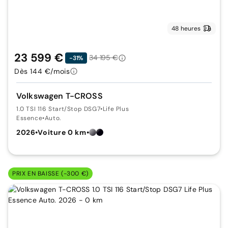
48 heures
23 599 €
34 195 €
-31%
Dès 144 €/mois
Volkswagen T-CROSS
1.0 TSI 116 Start/Stop DSG7
•
Life Plus
Essence
•
Auto.
2026
•
Voiture 0 km
•
PRIX EN BAISSE (-300 €)