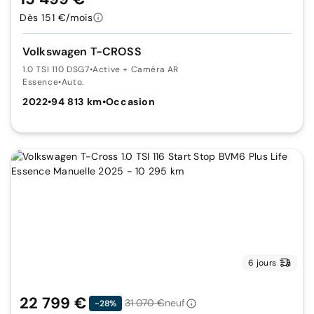
Dès 151 €/mois
Volkswagen T-CROSS
1.0 TSI 110 DSG7
•
Active + Caméra AR
Essence
•
Auto.
2022
•
94 813 km
•
Occasion
6 jours
22 799 €
31 070 €
neuf
-28%