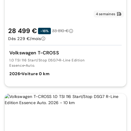
4 semaines
28 499 €
33 810 €
-16%
Dès 229 €/mois
Volkswagen T-CROSS
1.0 TSI 116 Start/Stop DSG7
•
R-Line Edition
Essence
•
Auto.
2026
•
Voiture 0 km