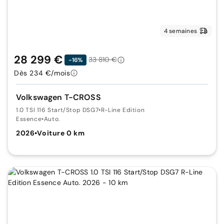
4 semaines
28 299 €
33 810 €
-16%
Dès 234 €/mois
Volkswagen T-CROSS
1.0 TSI 116 Start/Stop DSG7
•
R-Line Edition
Essence
•
Auto.
2026
•
Voiture 0 km