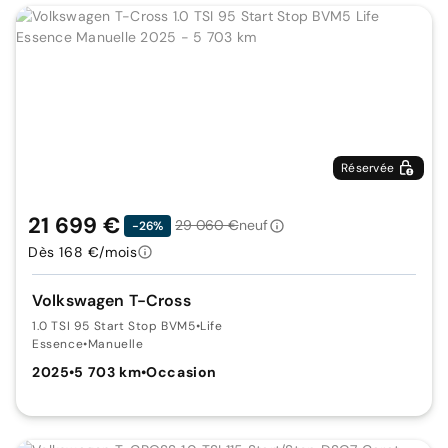
Réservée
21 699 €
29 060 €
neuf
-26%
Dès 168 €/mois
Volkswagen T-Cross
1.0 TSI 95 Start Stop BVM5
•
Life
Essence
•
Manuelle
2025
•
5 703 km
•
Occasion