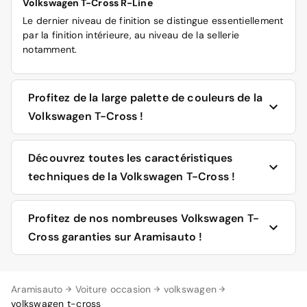
Volkswagen T-Cross R-Line
Le dernier niveau de finition se distingue essentiellement
par la finition intérieure, au niveau de la sellerie
notamment.
Profitez de la large palette de couleurs de la
Volkswagen T-Cross !
Vous disposez d’un large choix d’options de couleurs sur
Découvrez toutes les caractéristiques
ce modèle. Les teintes sont les suivantes : Blanc Pur,
techniques de la Volkswagen T-Cross !
Blanc récif métallisé, Noir Intense nacré, Orange Energy
métallisé, Reflet d’Argent métallisé, ou Turquoise Maui
métallisé.
Les dimensions de la Volkswagen T-Cross sont les
Profitez de nos nombreuses Volkswagen T-
suivantes : 4,11 m de longueur, 1,56 m de hauteur, 1,76 m
Cross garanties sur Aramisauto !
de largeur, 2,55 m d’empattement, et un coffre d’une
capacité de 385 litres, avec un volume utile de 1 281
litres. Les motorisations disponibles sont à énergie
Utilisez les différents filtres du site d’Aramisauto pour
Aramisauto
thermique, essence ou diesel :
Voiture occasion
volkswagen
préciser le type de boîte de vitesses, de moteur ou de
volkswagen t-cross
finition correspondant à vos critères de choix. Nous vous