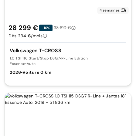
4 semaines
28 299 €
33 810 €
-16%
Dès 234 €/mois
Volkswagen T-CROSS
1.0 TSI 116 Start/Stop DSG7
•
R-Line Edition
Essence
•
Auto.
2026
•
Voiture 0 km