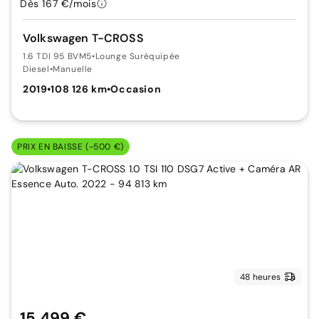
Dès 167 €/mois
Volkswagen T-CROSS
1.6 TDI 95 BVM5
•
Lounge Suréquipée
Diesel
•
Manuelle
2019
•
108 126 km
•
Occasion
PRIX EN BAISSE (-500 €)
48 heures
15 499 €