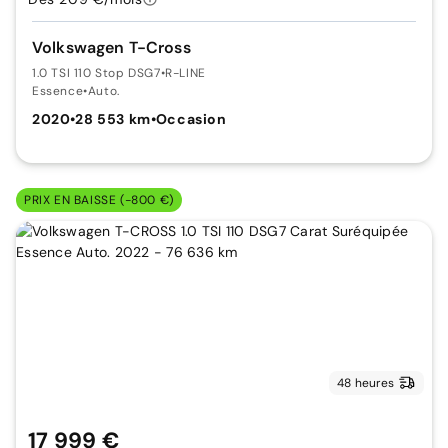
Volkswagen T-Cross
1.0 TSI 110 Stop DSG7
•
R-LINE
Essence
•
Auto.
2020
•
28 553 km
•
Occasion
PRIX EN BAISSE (-800 €)
48 heures
17 999 €