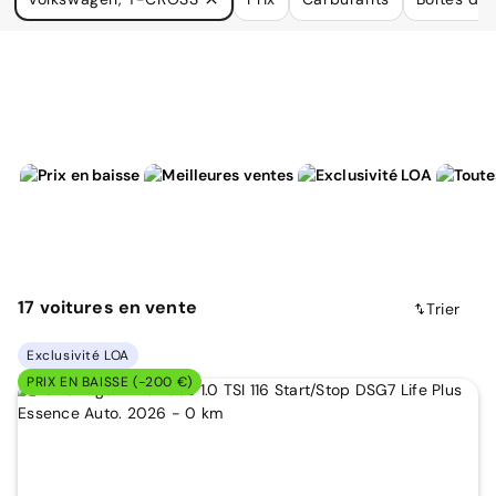
à vos besoins.
17
voitures
en vente
Trier
Exclusivité LOA
PRIX EN BAISSE (-200 €)