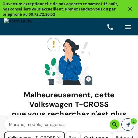
Ouverture exceptionnelle de nos agences ce samedi 15 août,
nos conseillers vous accueillent.
Prenez rendez-vous
ou par
téléphone au
09.72.72.20.02
Malheureusement, cette
Volkswagen T-CROSS
que vous recherchez n'est plus
disponible.
2
Nous avons de nombreuses voitures qui pourraient répondre
Volkswagen, T-CROSS
Prix
Carburants
Boîtes de 