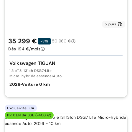
5 jours
35 299 €
50 960 €
-31%
Dès 194 €/mois
Volkswagen TIGUAN
1.5 eTSI 131ch DSG7
•
Life
Micro-hybride essence
•
Auto.
2026
•
Voiture 0 km
Exclusivité LOA
PRIX EN BAISSE (-400 €)