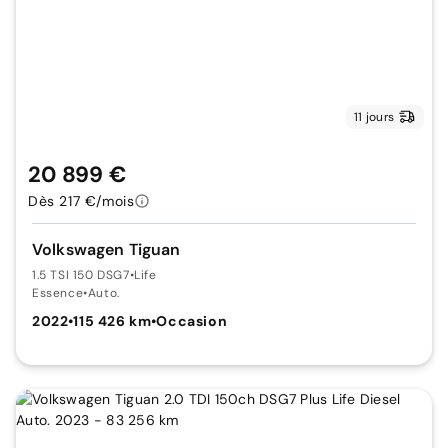
11 jours
20 899 €
Dès 217 €/mois
Volkswagen Tiguan
1.5 TSI 150 DSG7
•
Life
Essence
•
Auto.
2022
•
115 426 km
•
Occasion