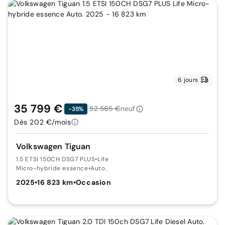
6 jours
35 799 €
52 565 €
neuf
-35%
Dès 202 €/mois
Volkswagen Tiguan
1.5 ETSI 150CH DSG7 PLUS
•
Life
Micro-hybride essence
•
Auto.
2025
•
16 823 km
•
Occasion