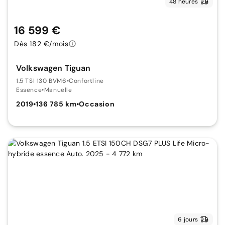
48 heures
16 599 €
Dès 182 €/mois
Volkswagen Tiguan
1.5 TSI 130 BVM6
•
Confortline
Essence
•
Manuelle
2019
•
136 785 km
•
Occasion
6 jours