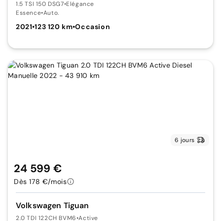
1.5 TSI 150 DSG7
•
Elégance
Essence
•
Auto.
2021
•
123 120 km
•
Occasion
6 jours
24 599 €
Dès 178 €/mois
Volkswagen Tiguan
2.0 TDI 122CH BVM6
•
Active