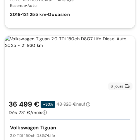
Essence
•
Auto.
2019
•
131 255 km
•
Occasion
6 jours
36 499 €
48 920 €
neuf
-30%
Dès 231 €/mois
Volkswagen Tiguan
2.0 TDI 150ch DSG7
•
Life