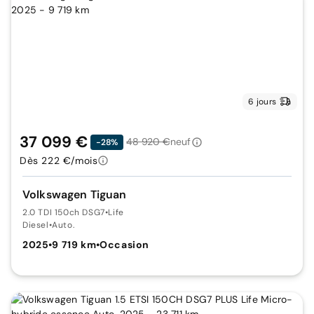
6 jours
37 099 €
48 920 €
neuf
-28%
Dès 222 €/mois
Volkswagen Tiguan
2.0 TDI 150ch DSG7
•
Life
Diesel
•
Auto.
2025
•
9 719 km
•
Occasion