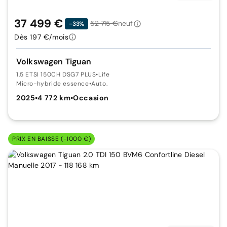
37 499 €
52 715 €
neuf
-33%
Dès 197 €/mois
Volkswagen Tiguan
1.5 ETSI 150CH DSG7 PLUS
•
Life
Micro-hybride essence
•
Auto.
2025
•
4 772 km
•
Occasion
PRIX EN BAISSE (-1000 €)