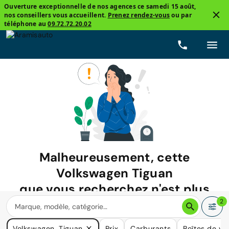
Ouverture exceptionnelle de nos agences ce samedi 15 août,
nos conseillers vous accueillent.
Prenez rendez-vous
ou par
téléphone au
09.72.72.20.02
Malheureusement, cette
Volkswagen Tiguan
que vous recherchez n'est plus
disponible.
2
Nous avons de nombreuses voitures qui pourraient répondre
Volkswagen, Tiguan
Prix
Carburants
Boîtes de vi