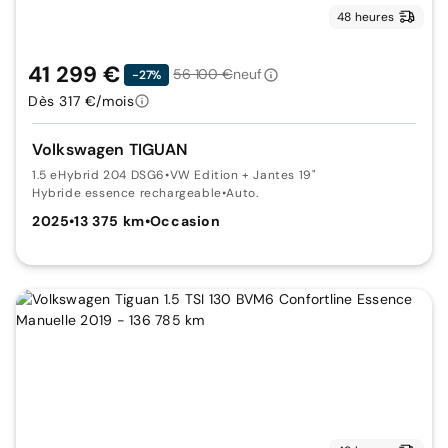
48 heures
41 299 €
56 100 €
neuf
-27%
Dès 317 €/mois
Volkswagen TIGUAN
1.5 eHybrid 204 DSG6
•
VW Edition + Jantes 19"
Hybride essence rechargeable
•
Auto.
2025
•
13 375 km
•
Occasion