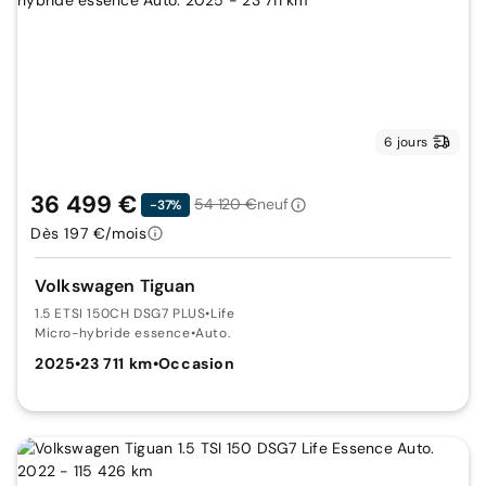
6 jours
36 499 €
54 120 €
neuf
-37%
Dès 197 €/mois
Volkswagen Tiguan
1.5 ETSI 150CH DSG7 PLUS
•
Life
Micro-hybride essence
•
Auto.
2025
•
23 711 km
•
Occasion