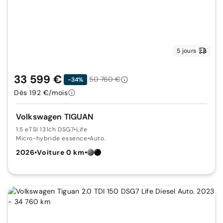
5 jours
33 599 €
50 760 €
-34%
Dès 192 €/mois
Volkswagen TIGUAN
1.5 eTSI 131ch DSG7
•
Life
Micro-hybride essence
•
Auto.
2026
•
Voiture 0 km
•