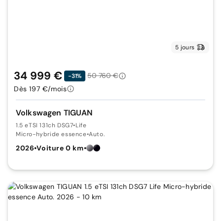
5 jours
34 999 €
50 760 €
-31%
Dès 197 €/mois
Volkswagen TIGUAN
1.5 eTSI 131ch DSG7
•
Life
Micro-hybride essence
•
Auto.
2026
•
Voiture 0 km
•