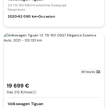
2.0 TDI 150 DSG7
•
Confortline Suréquipé
Diesel
•
Auto.
2020
•
92 090 km
•
Occasion
48 heures
19 699 €
Dès 213 €/mois
Volkswagen Tiguan