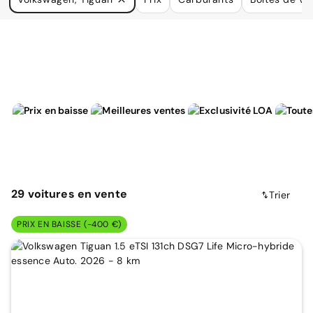
à vos besoins.
29
voitures
en vente
Trier
PRIX EN BAISSE (-400 €)