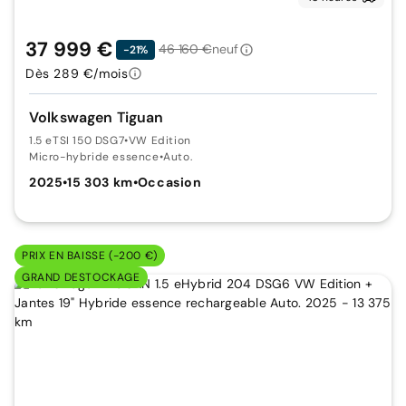
37 999 €
46 160 €
neuf
-21%
Dès 289 €/mois
Volkswagen Tiguan
1.5 eTSI 150 DSG7
•
VW Edition
Micro-hybride essence
•
Auto.
2025
•
15 303 km
•
Occasion
PRIX EN BAISSE (-200 €)
GRAND DESTOCKAGE