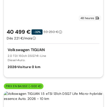
48 heures
40 499 €
59 250 €
-32%
Dès 221 €/mois
Volkswagen TIGUAN
2.0 TDI 150ch DSG7
•
R-Line
Diesel
•
Auto.
2026
•
Voiture 0 km
PRIX EN BAISSE (-500 €)