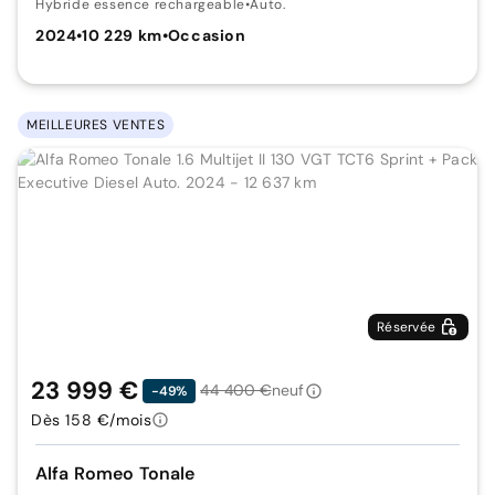
Hybride essence rechargeable
•
Auto.
2024
•
10 229 km
•
Occasion
MEILLEURES VENTES
Réservée
23 999 €
44 400 €
neuf
-49%
Dès 158 €/mois
Alfa Romeo Tonale