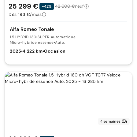
25 299 €
42 000 €
neuf
-42%
Dès 193 €/mois
Alfa Romeo Tonale
1.5 HYBRID 130
•
SUPER Automatique
Micro-hybride essence
•
Auto.
2025
•
4 222 km
•
Occasion
4 semaines