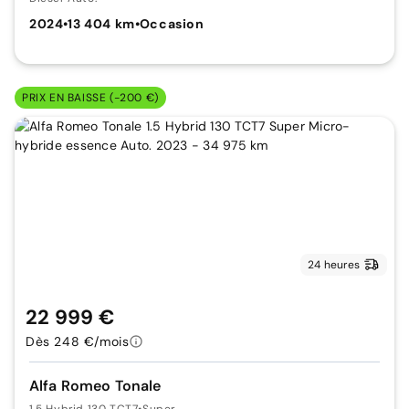
2024
•
13 404 km
•
Occasion
PRIX EN BAISSE (-200 €)
24 heures
22 999 €
Dès 248 €/mois
Alfa Romeo Tonale
1.5 Hybrid 130 TCT7
•
Super