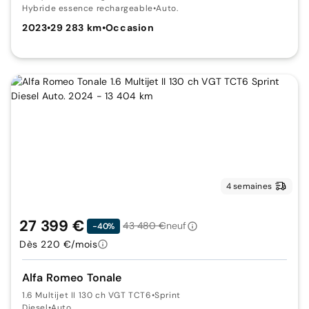
Hybride essence rechargeable
•
Auto.
2023
•
29 283 km
•
Occasion
4 semaines
27 399 €
43 480 €
neuf
-40%
Dès 220 €/mois
Alfa Romeo Tonale
1.6 Multijet II 130 ch VGT TCT6
•
Sprint
Diesel
•
Auto.