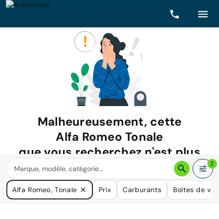
Malheureusement, cette
Alfa Romeo Tonale
que vous recherchez n'est plus
disponible.
2
Nous avons de nombreuses voitures qui pourraient répondre
Alfa Romeo, Tonale
Prix
Carburants
Boîtes de vit
à vos besoins.