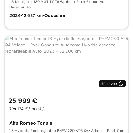
1.6 Multijet II 130 VGT TCT6
•
Sprint + Pack Executive
Diesel
•
Auto.
2024
•
12 637 km
•
Occasion
Réservée
25 999 €
Dès 174 €/mois
Alfa Romeo Tonale
1.3 Hybride Rechargeable PHEV 280 AT6 Q4
•
Veloce + Pack Condui