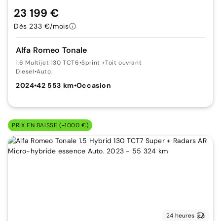
23 199 €
Dès 233 €/mois
Alfa Romeo Tonale
1.6 Multijet 130 TCT6
•
Sprint +Toit ouvrant
Diesel
•
Auto.
2024
•
42 553 km
•
Occasion
PRIX EN BAISSE (-1000 €)
24 heures