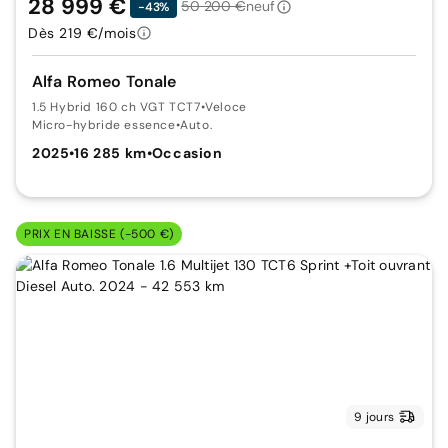
28 999 €
50 200 €
neuf
-43%
Dès 219 €/mois
Alfa Romeo Tonale
1.5 Hybrid 160 ch VGT TCT7
•
Veloce
Micro-hybride essence
•
Auto.
2025
•
16 285 km
•
Occasion
PRIX EN BAISSE (-500 €)
9 jours