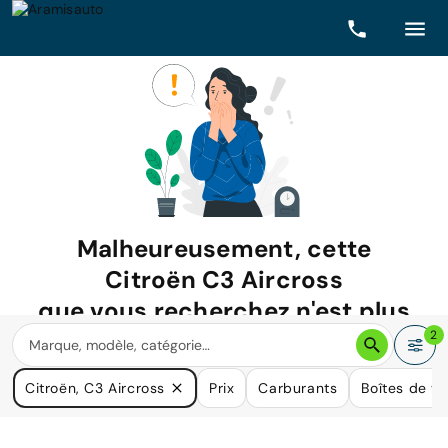
Malheureusement, cette
Citroën C3 Aircross
que vous recherchez n'est plus
disponible.
2
Nous avons de nombreuses voitures qui pourraient répondre
Citroën, C3 Aircross
Prix
Carburants
Boîtes de vi
à vos besoins.