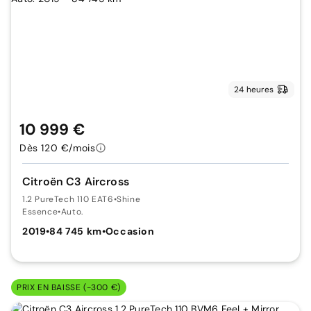
24 heures
10 999 €
Dès 120 €/mois
Citroën C3 Aircross
1.2 PureTech 110 EAT6
•
Shine
Essence
•
Auto.
2019
•
84 745 km
•
Occasion
PRIX EN BAISSE (-300 €)