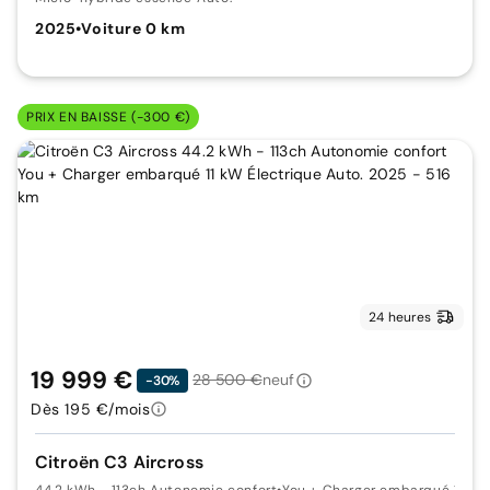
2025
•
Voiture 0 km
PRIX EN BAISSE (-300 €)
24 heures
19 999 €
28 500 €
neuf
-30%
Dès 195 €/mois
Citroën C3 Aircross
44.2 kWh - 113ch Autonomie confort
•
You + Charger embarqué 11 kW