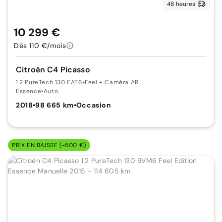
48 heures
10 299 €
Dès 110 €/mois
Citroën C4 Picasso
1.2 PureTech 130 EAT6
•
Feel + Caméra AR
Essence
•
Auto.
2018
•
98 665 km
•
Occasion
PRIX EN BAISSE (-500 €)