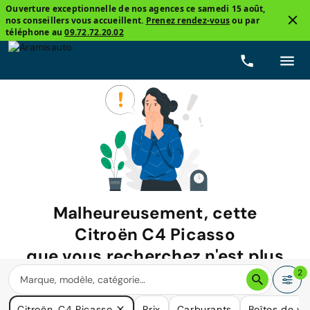
Ouverture exceptionnelle de nos agences ce samedi 15 août,
nos conseillers vous accueillent.
Prenez rendez-vous
ou par
téléphone au
09.72.72.20.02
Malheureusement, cette
Citroën C4 Picasso
que vous recherchez n'est plus
disponible.
2
Nous avons de nombreuses voitures qui pourraient répondre
Citroën, C4 Picasso
Prix
Carburants
Boîtes de vi