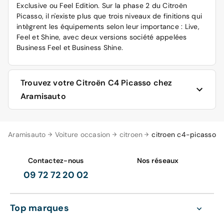
Exclusive ou Feel Edition. Sur la phase 2 du Citroën
Picasso, il n'existe plus que trois niveaux de finitions qui
intègrent les équipements selon leur importance : Live,
Feel et Shine, avec deux versions société appelées
Business Feel et Business Shine.
Trouvez votre Citroën C4 Picasso chez
Aramisauto
Les véhicules Citroën C4 Picasso d'occasion
Aramisauto
Voiture occasion
citroen
citroen c4-picasso
reconditionnées, 0 km ou neuves sont disponibles en
permanence au meilleur prix sur le site d'Aramisauto.
Pour information, toutes les voitures d’occasion
Contactez-nous
Nos réseaux
reconditionnées vendues sur notre site sont
09 72 72 20 02
accompagnées d'une garantie entretien inclus sans frais
pendant 1 an ou 15 000 km. Par ailleurs, elles disposent
également de la garantie « satisfait ou remboursé »,
Top marques
preuve de la fiabilité des modèles d’occasion
reconditionnés selon de nombreux points de contrôles.