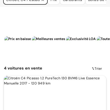
à vos besoins.
4
voitures
en vente
Trier