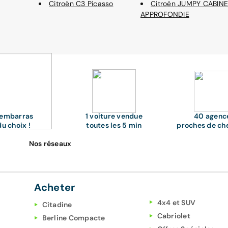
Citroën C3 Picasso
Citroën JUMPY CABINE
APPROFONDIE
'embarras
1 voiture vendue
40 agenc
du choix !
toutes les 5 min
proches de ch
Nos réseaux
Acheter
4x4 et SUV
Citadine
Cabriolet
Berline Compacte