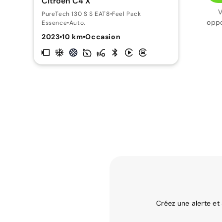
Citroën C4 X
V
PureTech 130 S S EAT8
•
Feel Pack
oppo
Essence
•
Auto.
2023
•
10 km
•
Occasion
Créez une alerte et