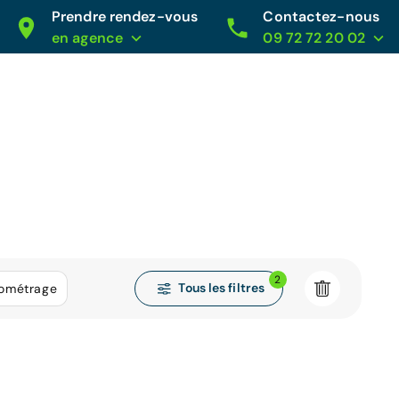
Prendre rendez-vous
Contactez-nous
en agence
09 72 72 20 02
2
Tous les filtres
lométrage