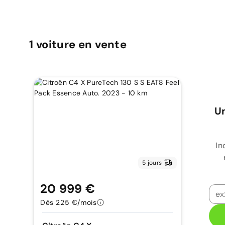
1
voiture
en vente
Un
In
5 jours
20 999 €
Dès 225 €/mois