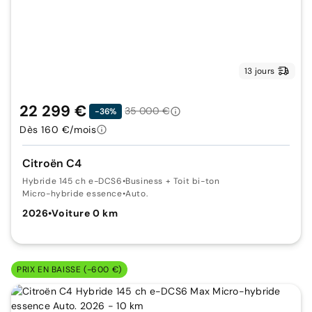
13 jours
22 299 €
35 000 €
-36%
Dès 160 €/mois
Citroën C4
Hybride 145 ch e-DCS6
•
Business + Toit bi-ton
Micro-hybride essence
•
Auto.
2026
•
Voiture 0 km
PRIX EN BAISSE (-600 €)