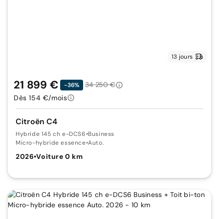
13 jours
21 899 €
34 250 €
-36%
Dès 154 €/mois
Citroën C4
Hybride 145 ch e-DCS6
•
Business
Micro-hybride essence
•
Auto.
2026
•
Voiture 0 km