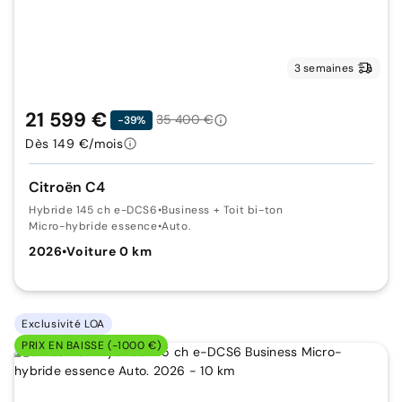
3 semaines
21 599 €
35 400 €
-39%
Dès 149 €/mois
Citroën C4
Hybride 145 ch e-DCS6
•
Business + Toit bi-ton
Micro-hybride essence
•
Auto.
2026
•
Voiture 0 km
Exclusivité LOA
PRIX EN BAISSE (-1000 €)