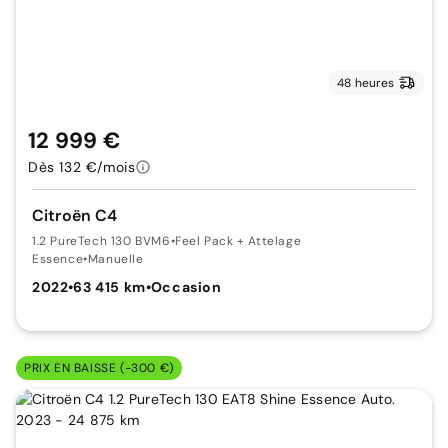
48 heures
12 999 €
Dès 132 €/mois
Citroën C4
1.2 PureTech 130 BVM6
•
Feel Pack + Attelage
Essence
•
Manuelle
2022
•
63 415 km
•
Occasion
PRIX EN BAISSE (-300 €)