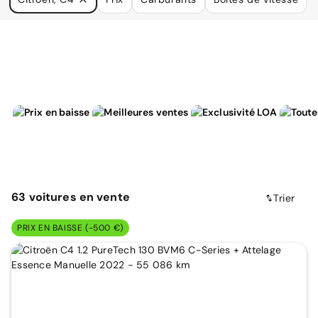
à vos besoins.
63
voitures
en vente
Trier
PRIX EN BAISSE (-500 €)