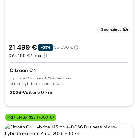
3 semaines
21 499 €
35 050 €
-39%
Dès 166 €/mois
Citroën C4
Hybride 145 ch e-DCS6
•
Business
Micro-hybride essence
•
Auto.
2026
•
Voiture 0 km
PRIX EN BAISSE (-600 €)