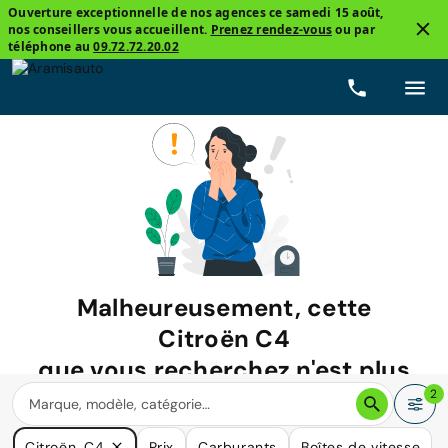
Ouverture exceptionnelle de nos agences ce samedi 15 août,
nos conseillers vous accueillent.
Prenez rendez-vous
ou par
téléphone au
09.72.72.20.02
Malheureusement, cette
Citroën C4
que vous recherchez n'est plus
disponible.
2
Nous avons de nombreuses voitures qui pourraient répondre
Citroën, C4
Prix
Carburants
Boîtes de vitesse