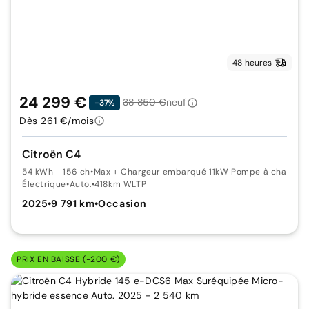
48 heures
24 299 €
38 850 €
neuf
-37%
Dès 261 €/mois
Citroën C4
54 kWh - 156 ch
•
Max + Chargeur embarqué 11kW Pompe à chaleur
Électrique
•
Auto.
•
418km WLTP
2025
•
9 791 km
•
Occasion
PRIX EN BAISSE (-200 €)