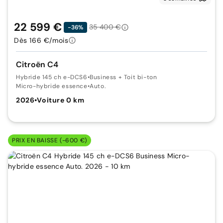
22 599 €
35 400 €
-36%
Dès 166 €/mois
Citroën C4
Hybride 145 ch e-DCS6
•
Business + Toit bi-ton
Micro-hybride essence
•
Auto.
2026
•
Voiture 0 km
PRIX EN BAISSE (-600 €)