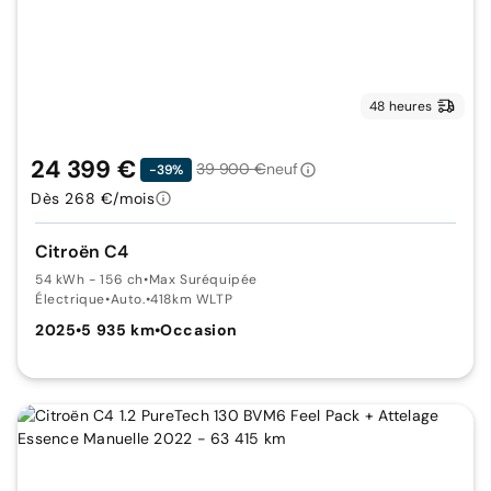
48 heures
24 399 €
39 900 €
neuf
-39%
Dès 268 €/mois
Citroën C4
54 kWh - 156 ch
•
Max Suréquipée
Électrique
•
Auto.
•
418km WLTP
2025
•
5 935 km
•
Occasion