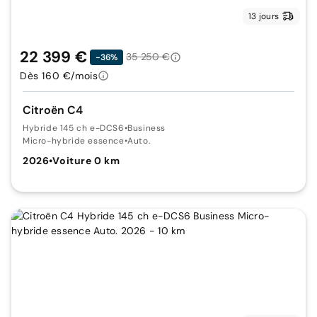
13 jours
22 399 €
35 250 €
-36%
Dès 160 €/mois
Citroën C4
Hybride 145 ch e-DCS6
•
Business
Micro-hybride essence
•
Auto.
2026
•
Voiture 0 km