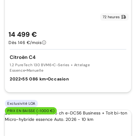
72 heures
14 499 €
Dès 146 €/mois
Citroën C4
1.2 PureTech 130 BVM6
•
C-Series + Attelage
Essence
•
Manuelle
2022
•
55 086 km
•
Occasion
Exclusivité LOA
PRIX EN BAISSE (-1000 €)