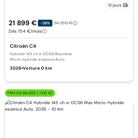
13 jours
21 899 €
34 250 €
-36%
Dès 154 €/mois
Citroën C4
Hybride 145 ch e-DCS6
•
Business
Micro-hybride essence
•
Auto.
2026
•
Voiture 0 km
PRIX EN BAISSE (-100 €)