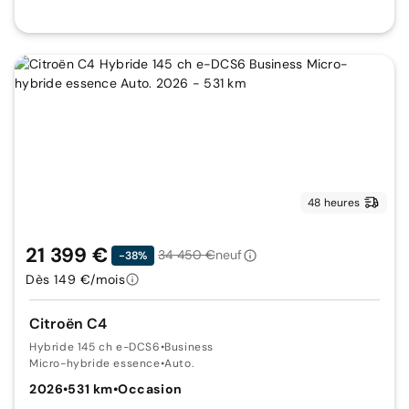
48 heures
21 399 €
34 450 €
neuf
-38%
Dès 149 €/mois
Citroën C4
Hybride 145 ch e-DCS6
•
Business
Micro-hybride essence
•
Auto.
2026
•
531 km
•
Occasion