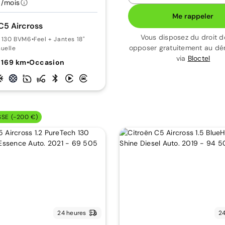
€/mois
Me rappeler
C5 Aircross
Vous disposez du droit d
i 130 BVM6
•
Feel + Jantes 18"
opposer gratuitement au d
uelle
via
Bloctel
 169 km
•
Occasion
SSE (-200 €)
24 heures
24