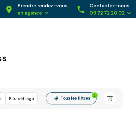
Prendre rendez-vous
Contactez-nous
en agence
09 72 72 20 02
ss
2
Tous les filtres
e
Kilométrage