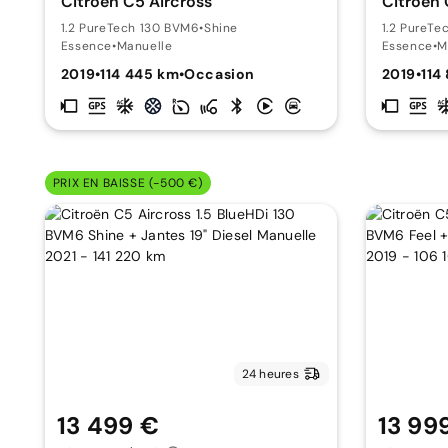
Citroën C5 Aircross
Citroën 
1.2 PureTech 130 BVM6
•
Shine
1.2 PureTe
Essence
•
Manuelle
Essence
•
M
2019
•
114 445 km
•
Occasion
2019
•
114
PRIX EN BAISSE (-500 €)
24 heures
13 499 €
13 99