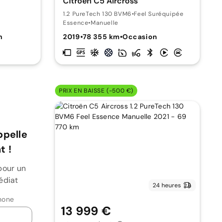
Citroën C5 Aircross
1.2 PureTech 130 BVM6
•
Feel Suréquipée
Essence
•
Manuelle
n
2019
•
78 355 km
•
Occasion
PRIX EN BAISSE (-500 €)
ppelle
 !
pour un
édiat
24 heures
hone
13 999 €