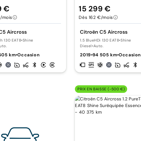
9 €
15 299 €
/mois
Dès 162 €/mois
C5 Aircross
Citroën C5 Aircross
ch 130 EAT8
•
Shine
1.5 BlueHDi 130 EAT8
•
Shine
uto.
Diesel
•
Auto.
505 km
•
Occasion
2019
•
94 505 km
•
Occasio
PRIX EN BAISSE (-500 €)