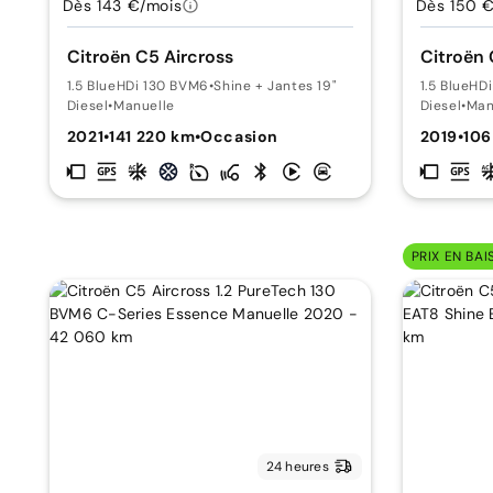
Dès 143 €/mois
Dès 150 
Citroën C5 Aircross
Citroën 
1.5 BlueHDi 130 BVM6
•
Shine + Jantes 19"
1.5 BlueHD
Diesel
•
Manuelle
Diesel
•
Man
2021
•
141 220 km
•
Occasion
2019
•
106
PRIX EN BAI
24 heures