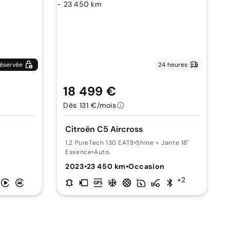
éservée
24 heures
18 499 €
Dès 131 €/mois
Citroën C5 Aircross
1.2 PureTech 130 EAT8
•
Shine + Jante 18"
Essence
•
Auto.
n
2023
•
23 450 km
•
Occasion
+2