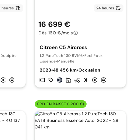
 heures
24 heures
16 699 €
Dès 160 €/mois
Citroën C5 Aircross
réquipée
1.2 PureTech 130 BVM6
•
Feel Pack
Essence
•
Manuelle
2023
•
48 456 km
•
Occasion
PRIX EN BAISSE (-200 €)