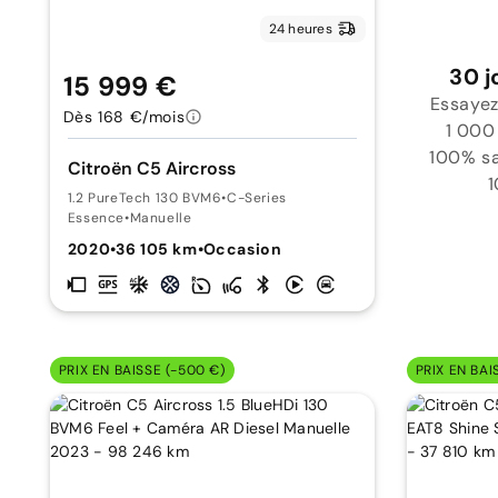
24 heures
30 j
15 999 €
Essayez
Dès 168 €/mois
1 000
100% sat
Citroën C5 Aircross
1
1.2 PureTech 130 BVM6
•
C-Series
Essence
•
Manuelle
2020
•
36 105 km
•
Occasion
PRIX EN BAISSE (-500 €)
PRIX EN BAI