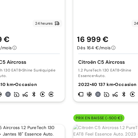
24 heures
24
9 €
16 999 €
/mois
Dès 164 €/mois
C5 Aircross
Citroën C5 Aircross
ch 130 EAT8
•
Shine Suréquipée
1.2 PureTech 130 EAT8
•
Shine
uto.
Essence
•
Auto.
810 km
•
Occasion
2022
•
40 137 km
•
Occasion
PRIX EN BAISSE (-500 €)