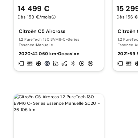
14 499 €
15 29
Dès 158 €/mois
Dès 156 €
Citroën C5 Aircross
Citroën 
1.2 PureTech 130 BVM6
•
C-Series
1.2 PureTe
Essence
•
Manuelle
Essence
•
A
2020
•
42 060 km
•
Occasion
2021
•
69 