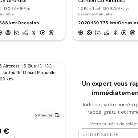
C5 Aircross
Citroën C5 Aircross
ch 130 BVM6
•
Feel
1.2 PureTech 130 BVM6
•
Live
anuelle
Essence
•
Manuelle
 886 km
•
Occasion
2020
•
139 775 km
•
Occasio
Un expert vous ra
immédiatement
Indiquez votre numéro 
rappel gratuit et imm
24 heures
Votre numéro de télép
9 €