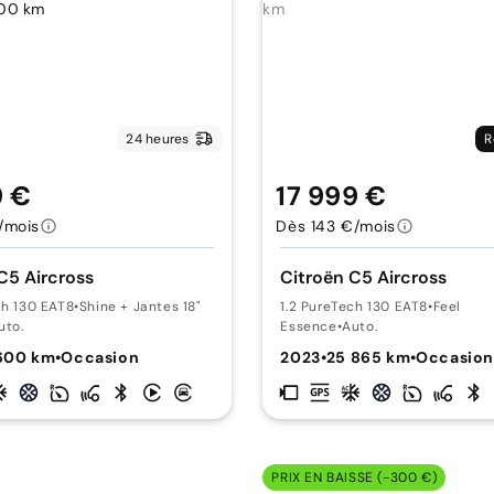
24 heures
R
9 €
17 999 €
/mois
Dès 143 €/mois
C5 Aircross
Citroën C5 Aircross
ch 130 EAT8
•
Shine + Jantes 18"
1.2 PureTech 130 EAT8
•
Feel
uto.
Essence
•
Auto.
 600 km
•
Occasion
2023
•
25 865 km
•
Occasio
PRIX EN BAISSE (-300 €)