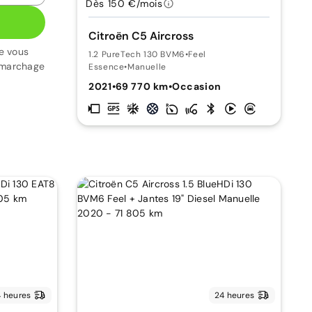
Dès 150 €/mois
Citroën C5 Aircross
e vous
1.2 PureTech 130 BVM6
•
Feel
émarchage
Essence
•
Manuelle
2021
•
69 770 km
•
Occasion
 heures
24 heures