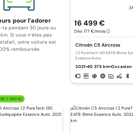
24
ours pour l’adorer
16 499 €
-la pendant 30 jours ou
Dès 177 €/mois
 km. Si vous n’êtes pas
isfait, votre voiture est
Citroën C5 Aircross
00% remboursée.
1.2 PureTech 130 EAT8
•
Shine Su
Essence
•
Auto.
2021
•
40 375 km
•
Occasion
SSE (-500 €)