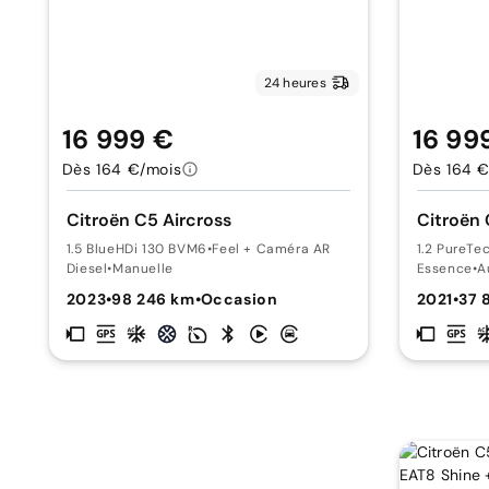
24 heures
16 999 €
16 99
Dès 164 €/mois
Dès 164 €
Citroën C5 Aircross
Citroën 
1.5 BlueHDi 130 BVM6
•
Feel + Caméra AR
1.2 PureTe
Diesel
•
Manuelle
Essence
•
A
2023
•
98 246 km
•
Occasion
2021
•
37 