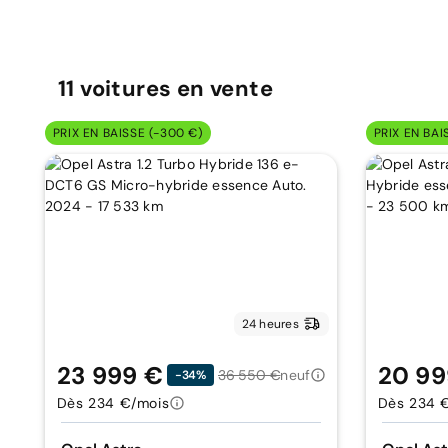
11
voitures
en vente
PRIX EN BAISSE (-300 €)
PRIX EN BAI
24 heures
23 999 €
20 99
36 550 €
neuf
-34%
Dès 234 €/mois
Dès 234 