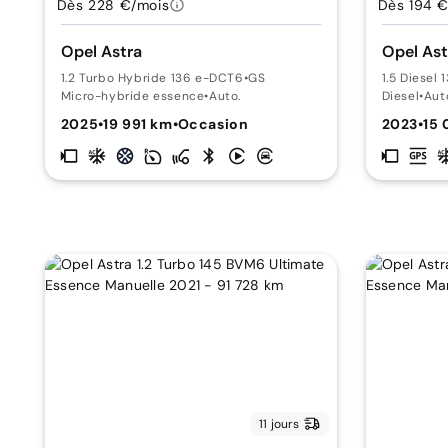
Dès 228 €/mois
Dès 194 €
Opel Astra
Opel Ast
1.2 Turbo Hybride 136 e-DCT6
•
GS
1.5 Diesel
Micro-hybride essence
•
Auto.
Diesel
•
Aut
2025
•
19 991 km
•
Occasion
2023
•
15 
11 jours