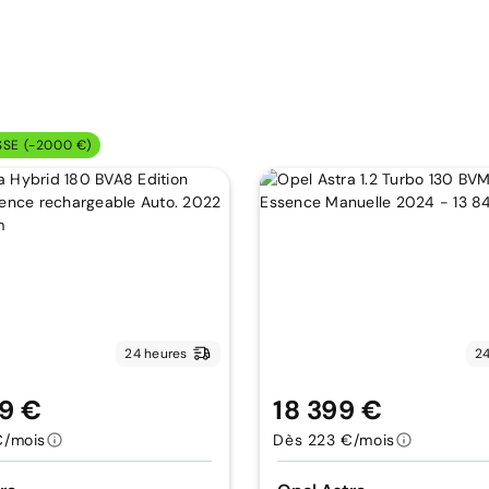
SSE (-2000 €)
24 heures
24
9 €
18 399 €
€/mois
Dès 223 €/mois