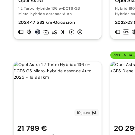
Opel Astra
Opel Ast
1.2 Turbo Hybride 136 e-DCT6
•
GS
Hybrid 18
Micro-hybride essence
•
Auto.
Hybride e
2024
•
17 533 km
•
Occasion
2022
•
23
PRIX EN BAI
10 jours
21 799 €
20 29