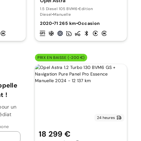
Opel Astra
1.5 Diesel 105 BVM6
•
Edition
Diesel
•
Manuelle
2020
•
71 265 km
•
Occasion
PRIX EN BAISSE (-200 €)
ppelle
 !
pour un
édiat
24 heures
hone
18 299 €