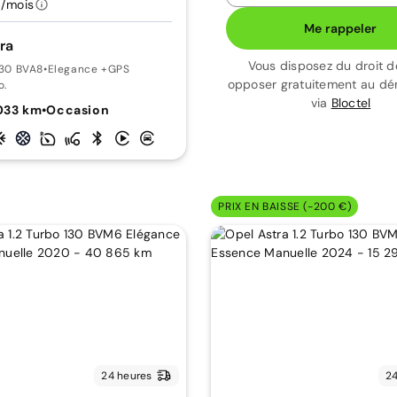
/mois
Me rappeler
ra
Vous disposez du droit d
 130 BVA8
•
Elegance +GPS
opposer gratuitement au d
o.
via
Bloctel
033 km
•
Occasion
PRIX EN BAISSE (-200 €)
24 heures
24