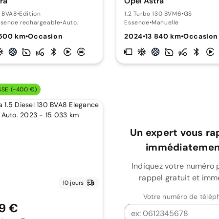
ra
Opel Astra
0 BVA8
•
Edition
1.2 Turbo 130 BVM6
•
GS
ssence rechargeable
•
Auto.
Essence
•
Manuelle
 500 km
•
Occasion
2024
•
13 840 km
•
Occasion
SSE (-400 €)
Un expert vous ra
immédiatement
Indiquez votre numéro 
rappel gratuit et imm
10 jours
Votre numéro de télép
9 €