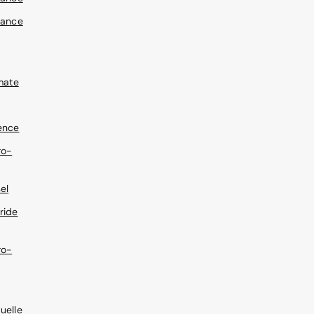
gance
mate
ence
ro-
el
ride
ro-
uelle