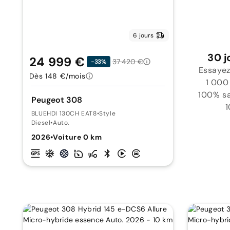
6 jours
30 j
24 999 €
37 420 €
-33%
Essayez
Dès 148 €/mois
1 000
100% sat
Peugeot 308
1
BLUEHDI 130CH EAT8
•
Style
Diesel
•
Auto.
2026
•
Voiture 0 km