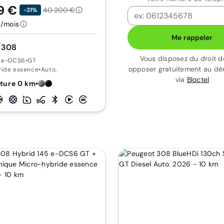
9 €
40 200 €
-31%
/mois
Me rappeler
 308
Vous disposez du droit d
5 e-DCS6
•
GT
opposer gratuitement au d
ride essence
•
Auto.
via
Bloctel
ture 0 km
•