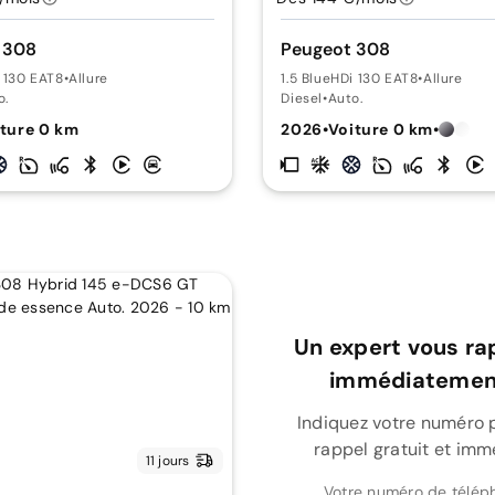
 308
Peugeot 308
i 130 EAT8
•
Allure
1.5 BlueHDi 130 EAT8
•
Allure
o.
Diesel
•
Auto.
ture 0 km
2026
•
Voiture 0 km
•
Un expert vous ra
immédiatement
Indiquez votre numéro 
rappel gratuit et imm
11 jours
Votre numéro de télép