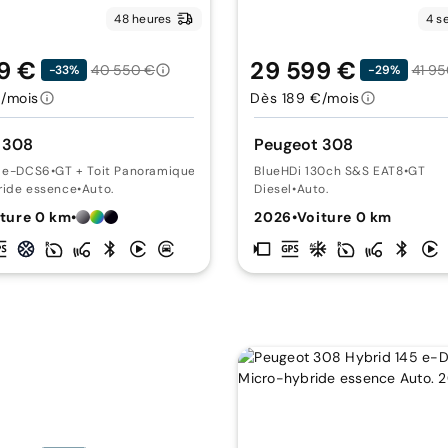
48 heures
4 s
9 €
29 599 €
40 550 €
41 9
-33%
-29%
/mois
Dès 189 €/mois
 308
Peugeot 308
5 e-DCS6
•
GT + Toit Panoramique
BlueHDi 130ch S&S EAT8
•
GT
ride essence
•
Auto.
Diesel
•
Auto.
ture 0 km
•
2026
•
Voiture 0 km