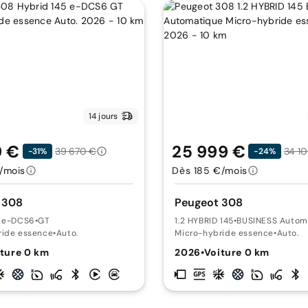
14 jours
9 €
25 999 €
39 670 €
34 1
-31%
-24%
/mois
Dès 185 €/mois
 308
Peugeot 308
5 e-DCS6
•
GT
1.2 HYBRID 145
•
BUSINESS Autom
ride essence
•
Auto.
Micro-hybride essence
•
Auto.
ture 0 km
2026
•
Voiture 0 km