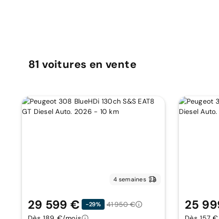
81
voitures
en vente
4 semaines
29 599 €
25 99
41 950 €
-29%
Dès 189 €/mois
Dès 157 €