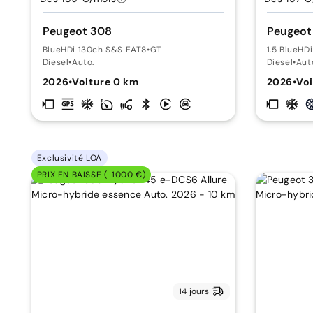
Peugeot 308
Peugeot
BlueHDi 130ch S&S EAT8
•
GT
1.5 BlueHD
Diesel
•
Auto.
Diesel
•
Aut
2026
•
Voiture 0 km
2026
•
Voi
Exclusivité LOA
PRIX EN BAISSE (-1000 €)
14 jours