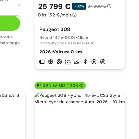
25 799 €
37 800 €
-32%
Dès 152 €/mois
Peugeot 308
e vous
Hybrid 145 e-DCS6
•
Allure
émarchage
Micro-hybride essence
•
Auto.
2026
•
Voiture 0 km
PRIX EN BAISSE (-200 €)