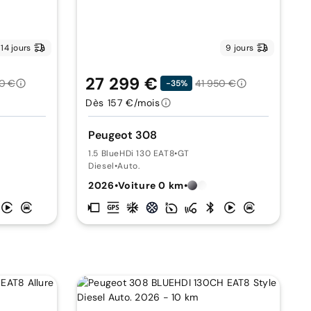
14 jours
9 jours
27 299 €
0 €
41 950 €
-35%
Dès 157 €/mois
Peugeot 308
1.5 BlueHDi 130 EAT8
•
GT
Diesel
•
Auto.
2026
•
Voiture 0 km
•