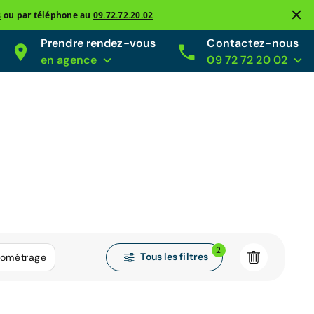
s
ou par téléphone au
09.72.72.20.02
Prendre rendez-vous
Contactez-nous
en agence
09 72 72 20 02
2
Tous les filtres
lométrage