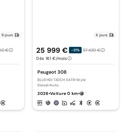
9 jours
6 jours
25 999 €
50 €
37 420 €
-31%
Dès 161 €/mois
Peugeot 308
BLUEHDI 130CH EAT8
•
Style
Diesel
•
Auto.
2026
•
Voiture 0 km
•