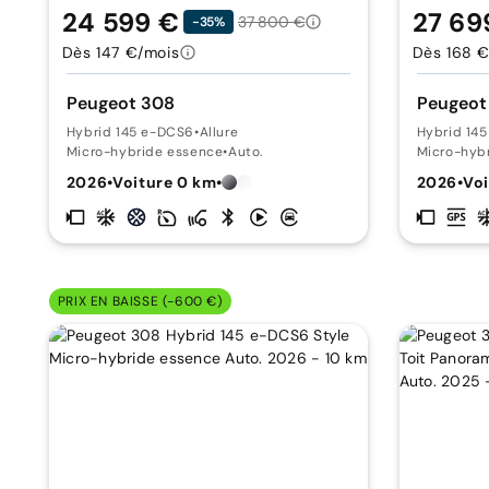
24 599 €
27 69
37 800 €
-35%
Dès 147 €/mois
Dès 168 €
Peugeot 308
Peugeot
Hybrid 145 e-DCS6
•
Allure
Hybrid 14
Micro-hybride essence
•
Auto.
Micro-hyb
2026
•
Voiture 0 km
•
2026
•
Voi
PRIX EN BAISSE (-600 €)