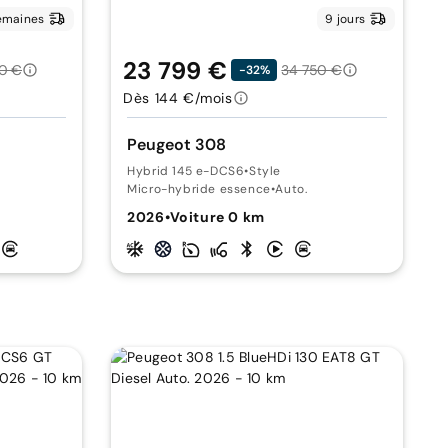
emaines
9 jours
23 799 €
50 €
34 750 €
-32%
Dès 144 €/mois
Peugeot 308
Hybrid 145 e-DCS6
•
Style
Micro-hybride essence
•
Auto.
2026
•
Voiture 0 km