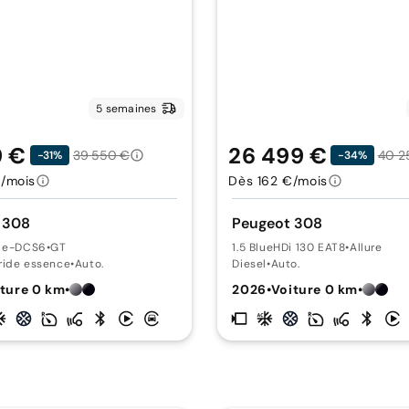
5 semaines
9 €
26 499 €
39 550 €
40 2
-31%
-34%
/mois
Dès 162 €/mois
 308
Peugeot 308
5 e-DCS6
•
GT
1.5 BlueHDi 130 EAT8
•
Allure
ride essence
•
Auto.
Diesel
•
Auto.
ture 0 km
•
2026
•
Voiture 0 km
•