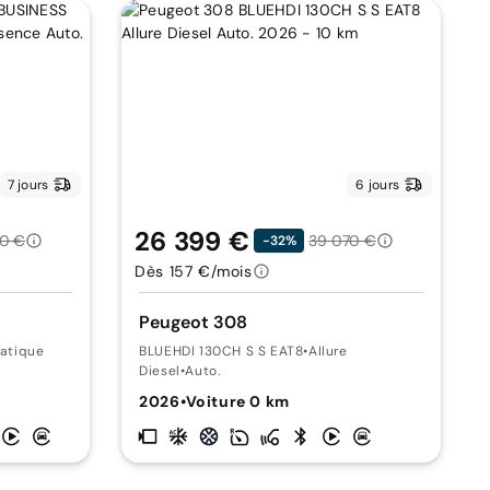
7 jours
6 jours
26 399 €
00 €
39 070 €
-32%
Dès 157 €/mois
Peugeot 308
atique
BLUEHDI 130CH S S EAT8
•
Allure
Diesel
•
Auto.
2026
•
Voiture 0 km