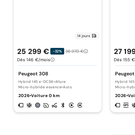
14 jours
25 299 €
27 19
36 970 €
-32%
Dès 146 €/mois
Dès 155 €
Peugeot 308
Peugeot
Hybrid 145 e-DCS6
•
Allure
Hybrid 14
Micro-hybride essence
•
Auto.
Micro-hyb
2026
•
Voiture 0 km
2026
•
Voi