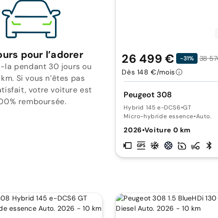
ours pour l’adorer
26 499 €
38 57
-31%
-la pendant 30 jours ou
Dès 148 €/mois
 km. Si vous n’êtes pas
isfait, votre voiture est
Peugeot 308
00% remboursée.
Hybrid 145 e-DCS6
•
GT
Micro-hybride essence
•
Auto.
2026
•
Voiture 0 km