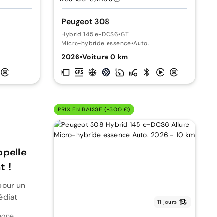
Peugeot 308
Hybrid 145 e-DCS6
•
GT
Micro-hybride essence
•
Auto.
2026
•
Voiture 0 km
PRIX EN BAISSE (-300 €)
ppelle
 !
pour un
édiat
11 jours
hone