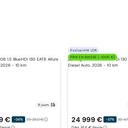
Exclusivité LOA
PRIX EN BAISSE (-1000 €)
9 jours
9 €
24 999 €
39 350 €
39 4
-34%
-37%
/mois
Dès 144 €/mois