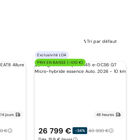
Tri par défaut
Exclusivité LOA
PRIX EN BAISSE (-100 €)
14 jours
48 heures
26 799 €
70 €
40 300 €
-34%
Dès 159 €/mois