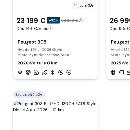
14 jours
23 199 €
26 99
33 870 €
-32%
Dès 144 €/mois
Dès 155 €
Peugeot 308
Peugeot
Hybrid 145 e-DCS6
•
Style
Hybrid 14
Micro-hybride essence
•
Auto.
Micro-hyb
2026
•
Voiture 0 km
2025
•
Voi
Exclusivité LOA