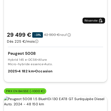
Réservée
29 499 €
42 900 €
neuf
-31%
Dès 225 €/mois
Peugeot 5008
Hybrid 145 e-DCS6
•
Allure
Micro-hybride essence
•
Auto.
2025
•
4 182 km
•
Occasion
PRIX EN BAISSE (-1000 €)