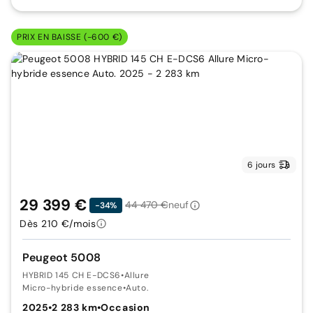
PRIX EN BAISSE (-600 €)
6 jours
29 399 €
44 470 €
neuf
-34%
Dès 210 €/mois
Peugeot 5008
HYBRID 145 CH E-DCS6
•
Allure
Micro-hybride essence
•
Auto.
2025
•
2 283 km
•
Occasion