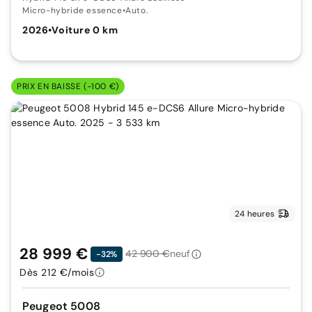
Micro-hybride essence
•
Auto.
2026
•
Voiture 0 km
PRIX EN BAISSE (-100 €)
24 heures
28 999 €
42 900 €
neuf
-32%
Dès 212 €/mois
Peugeot 5008