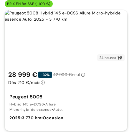
PRIX EN BAISSE (-100 €)
24 heures
28 999 €
42 900 €
neuf
-32%
Dès 210 €/mois
Peugeot 5008
Hybrid 145 e-DCS6
•
Allure
Micro-hybride essence
•
Auto.
2025
•
3 770 km
•
Occasion