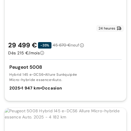
24 heures
29 499 €
45 670 €
neuf
-35%
Dès 215 €/mois
Peugeot 5008
Hybrid 145 e-DCS6
•
Allure Suréquipée
Micro-hybride essence
•
Auto.
2025
•
1 947 km
•
Occasion