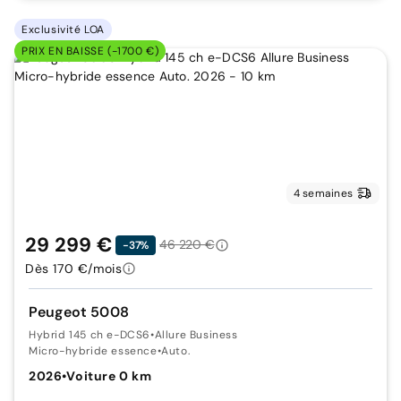
Exclusivité LOA
PRIX EN BAISSE (-1700 €)
4 semaines
29 299 €
46 220 €
-37%
Dès 170 €/mois
Peugeot 5008
Hybrid 145 ch e-DCS6
•
Allure Business
Micro-hybride essence
•
Auto.
2026
•
Voiture 0 km