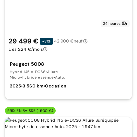
24 heures
29 499 €
42 900 €
neuf
-31%
Dès 224 €/mois
Peugeot 5008
Hybrid 145 e-DCS6
•
Allure
Micro-hybride essence
•
Auto.
2025
•
3 560 km
•
Occasion
PRIX EN BAISSE (-500 €)