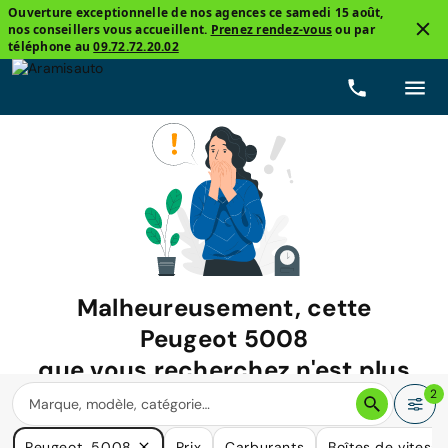
Ouverture exceptionnelle de nos agences ce samedi 15 août,
nos conseillers vous accueillent.
Prenez rendez-vous
ou par
téléphone au
09.72.72.20.02
Malheureusement, cette
Peugeot 5008
que vous recherchez n'est plus
disponible.
2
Nous avons de nombreuses voitures qui pourraient répondre
Peugeot, 5008
Prix
Carburants
Boîtes de vitesse