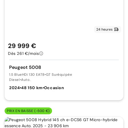
24 heures
29 999 €
Dès 261 €/mois
Peugeot 5008
1.5 BlueHDi 130 EAT8
•
GT Suréquipée
Diesel
•
Auto.
2024
•
48 150 km
•
Occasion
PRIX EN BAISSE (-500 €)