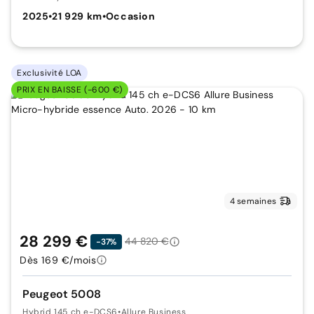
2025
•
21 929 km
•
Occasion
Exclusivité LOA
PRIX EN BAISSE (-600 €)
4 semaines
28 299 €
44 820 €
-37%
Dès 169 €/mois
Peugeot 5008
Hybrid 145 ch e-DCS6
•
Allure Business