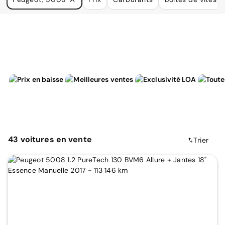
à vos besoins.
43
voitures
en vente
Trier