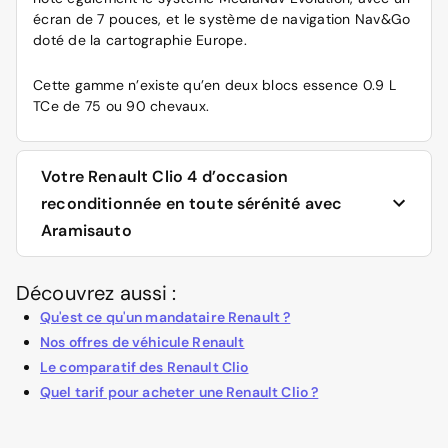
écran de 7 pouces, et le système de navigation Nav&Go
doté de la cartographie Europe.
Cette gamme n’existe qu’en deux blocs essence 0.9 L
TCe de 75 ou 90 chevaux.
Votre Renault Clio 4 d’occasion
reconditionnée en toute sérénité avec
Aramisauto
Découvrez aussi :
Pour acheter une
voiture neuve, 0 km
, ou d’
occasion
reconditionnée
, la meilleure adresse est le site
Qu'est ce qu'un mandataire Renault ?
d’Aramisauto. Nos Clio d’occasion sont en effet
Nos offres de véhicule Renault
reconditionnées en usine pour en assurer la fiabilité.
Le comparatif des Renault Clio
Tout est dûment contrôlé, et les voitures sont certifiées
Quel tarif pour acheter une Renault Clio ?
Crit’Air.
De plus, nos Clio d’occasion reconditionnées vous sont