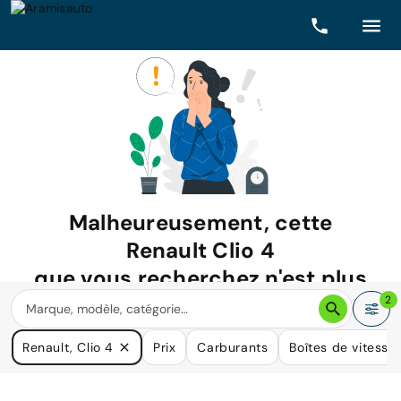
Malheureusement, cette
Renault Clio 4
que vous recherchez n'est plus
disponible.
2
Nous avons de nombreuses voitures qui pourraient répondre
Renault, Clio 4
Prix
Carburants
Boîtes de vitesse
à vos besoins.