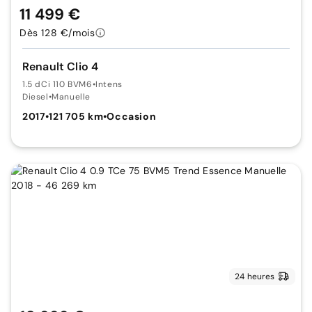
11 499 €
Dès 128 €/mois
Renault Clio 4
1.5 dCi 110 BVM6
•
Intens
Diesel
•
Manuelle
2017
•
121 705 km
•
Occasion
24 heures