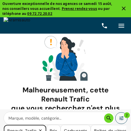
Ouverture exceptionnelle de nos agences ce samedi 15 août,
nos conseillers vous accueillent.
Prenez rendez-vous
ou par
téléphone au
09.72.72.20.02
Malheureusement, cette
Renault Trafic
que vous recherchez n'est plus
disponible.
2
Nous avons de nombreuses voitures qui pourraient répondre
Renault, Trafic
Prix
Carburants
Boîtes de vitesse