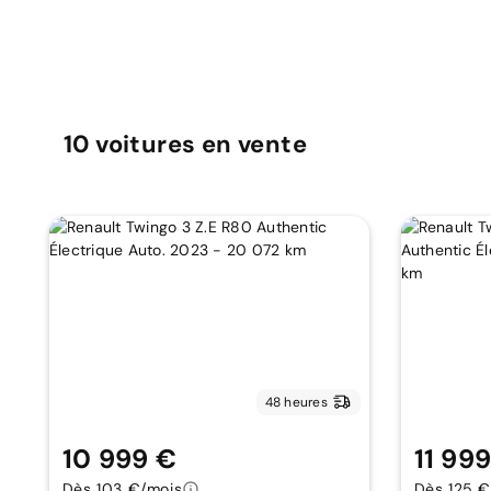
10
voitures
en vente
48 heures
10 999 €
11 99
Dès 103 €/mois
Dès 125 €