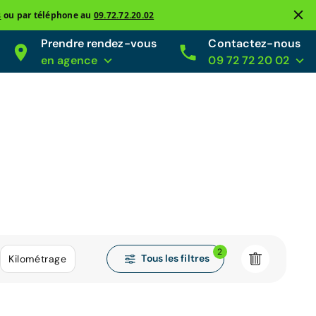
s
ou par téléphone au
09.72.72.20.02
Prendre rendez-vous
Contactez-nous
en agence
09 72 72 20 02
2
Tous les filtres
Kilométrage