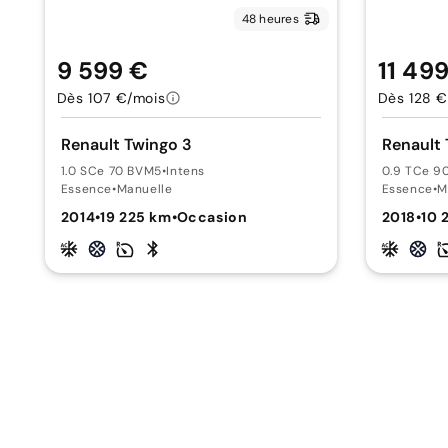
48 heures
9 599 €
11 49
Dès 107 €/mois
Dès 128 €
Renault Twingo 3
Renault 
1.0 SCe 70 BVM5
•
Intens
0.9 TCe 9
Essence
•
Manuelle
Essence
•
M
2014
•
19 225 km
•
Occasion
2018
•
10 