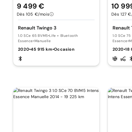
9 499 €
10 99
Dès 105 €/mois
Dès 127 €
Renault Twingo 3
Renault 
1.0 SCe 65 BVM5
•
Life + Bluetooth
1.0 SCe 7
Essence
•
Manuelle
Essence
•
M
2020
•
45 915 km
•
Occasion
2020
•
18