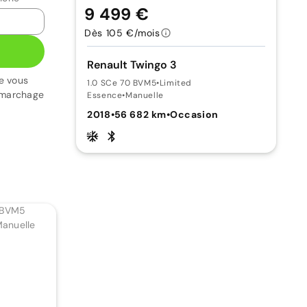
9 499 €
Dès 105 €/mois
Renault Twingo 3
e vous
1.0 SCe 70 BVM5
•
Limited
émarchage
Essence
•
Manuelle
2018
•
56 682 km
•
Occasion