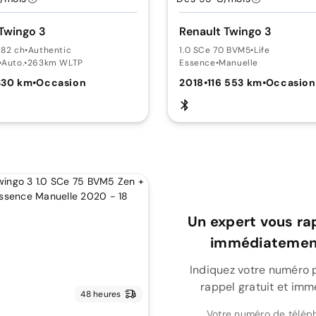
Twingo 3
Renault Twingo 3
 82 ch
•
Authentic
1.0 SCe 70 BVM5
•
Life
•
Auto.
•
263km WLTP
Essence
•
Manuelle
330 km
•
Occasion
2018
•
116 553 km
•
Occasion
Un expert vous ra
immédiatement
Indiquez votre numéro 
rappel gratuit et imm
48 heures
Votre numéro de télép