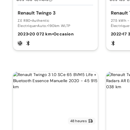
Renault Twingo 3
Renault 
Z.E R80
•
Authentic
27.5 kWh -
Électrique
•
Auto.
•
190km WLTP
Électrique
2023
•
20 072 km
•
Occasion
2022
•
17 
48 heures