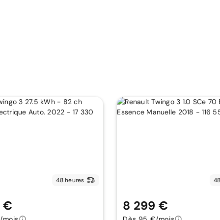
48 heures
48
9 €
8 299 €
/mois
Dès 95 €/mois