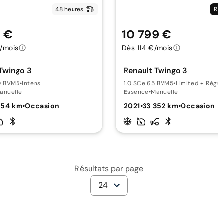
48 heures
R
9 €
10 799 €
/mois
Dès 114 €/mois
Twingo 3
Renault Twingo 3
0 BVM5
•
Intens
1.0 SCe 65 BVM5
•
Limited + Rég
anuelle
Essence
•
Manuelle
254 km
•
Occasion
2021
•
33 352 km
•
Occasion
Résultats par page
24