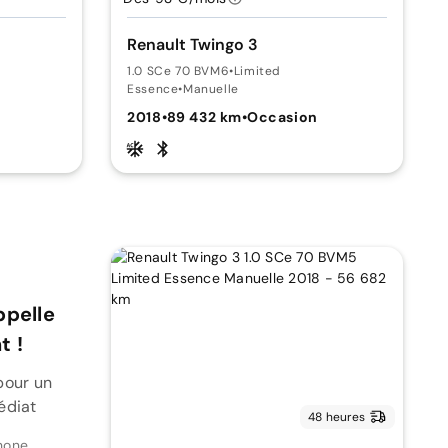
Renault Twingo 3
1.0 SCe 70 BVM6
•
Limited
Essence
•
Manuelle
2018
•
89 432 km
•
Occasion
ppelle
 !
pour un
édiat
48 heures
hone