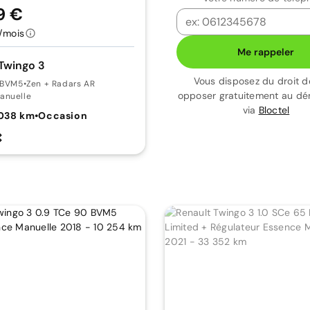
9 €
/mois
Me rappeler
Twingo 3
Vous disposez du droit d
5 BVM5
•
Zen + Radars AR
opposer gratuitement au d
anuelle
via
Bloctel
 038 km
•
Occasion