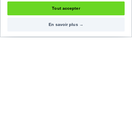
Tout accepter
En savoir plus →
Contactez-nous
Nos réseaux
09 72 72 20 02
Top marques
Top modèles