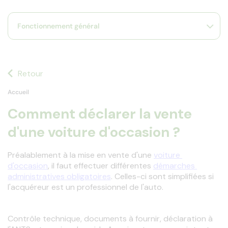
s
s'
Fonctionnement général
a
p
fa
la
sé
Retour
Accueil
Comment déclarer la vente
d'une voiture d'occasion ?
Préalablement à la mise en vente d'une 
voiture 
d'occasion
, il faut effectuer différentes 
démarches 
administratives obligatoires
. Celles-ci sont simplifiées si 
l'acquéreur est un professionnel de l'auto.
Contrôle technique, documents à fournir, déclaration à 