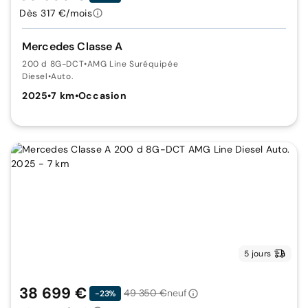
Dès 317 €/mois
Mercedes Classe A
200 d 8G-DCT
•
AMG Line Suréquipée
Diesel
•
Auto.
2025
•
7 km
•
Occasion
5 jours
38 699 €
49 350 €
neuf
-23%