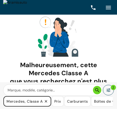
Malheureusement, cette
Mercedes Classe A
que vous recherchez n'est plus
disponible.
2
Nous avons de nombreuses voitures qui pourraient répondre
Mercedes, Classe A
Prix
Carburants
Boîtes de vi
à vos besoins.