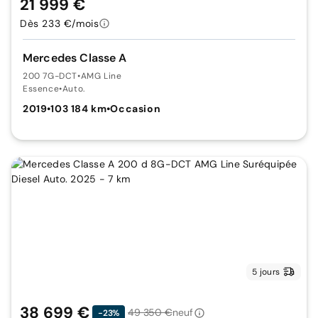
21 999 €
Dès 233 €/mois
Mercedes Classe A
200 7G-DCT
•
AMG Line
Essence
•
Auto.
2019
•
103 184 km
•
Occasion
5 jours
38 699 €
49 350 €
neuf
-23%