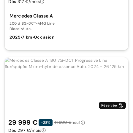
Dès 317 €/mois
Mercedes Classe A
200 d 8G-DCT
•
AMG Line
Diesel
•
Auto.
2025
•
7 km
•
Occasion
Réservée
29 999 €
41 800 €
neuf
-28%
Dès 297 €/mois