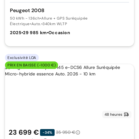
Peugeot 2008
50 kWh - 136ch
•
Allure + GPS Suréquipée
Électrique
•
Auto.
•
340km WLTP
2025
•
29 985 km
•
Occasion
Exclusivité LOA
PRIX EN BAISSE (-1000 €)
48 heures
23 699 €
35 950 €
-34%