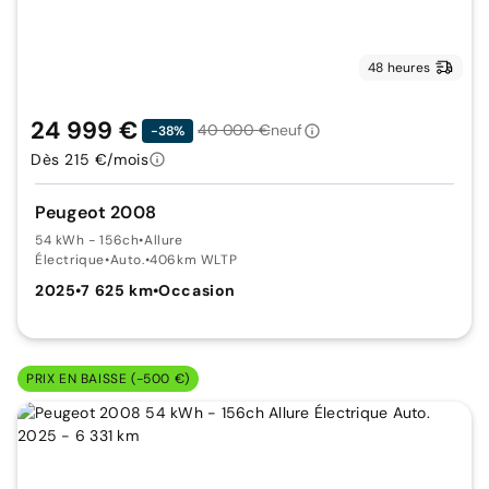
48 heures
24 999 €
40 000 €
neuf
-38%
Dès 215 €/mois
Peugeot 2008
54 kWh - 156ch
•
Allure
Électrique
•
Auto.
•
406km WLTP
2025
•
7 625 km
•
Occasion
PRIX EN BAISSE (-500 €)