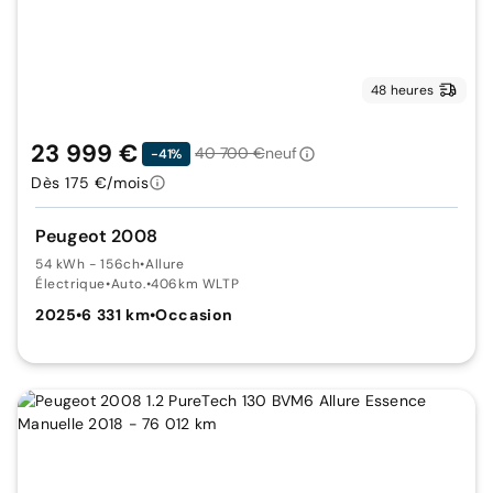
48 heures
23 999 €
40 700 €
neuf
-41%
Dès 175 €/mois
Peugeot 2008
54 kWh - 156ch
•
Allure
Électrique
•
Auto.
•
406km WLTP
2025
•
6 331 km
•
Occasion