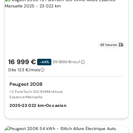
48 heures
16 999 €
29 800 €
neuf
-44%
Dès 123 €/mois
Peugeot 2008
1.2 PureTech 100 BVM6
•
Allure
Essence
•
Manuelle
2025
•
23 022 km
•
Occasion