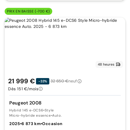
PRIX EN BAISSE (-700 €)
48 heures
21 999 €
32 650 €
neuf
-33%
Dès 151 €/mois
Peugeot 2008
Hybrid 145 e-DCS6
•
Style
Micro-hybride essence
•
Auto.
2025
•
6 873 km
•
Occasion