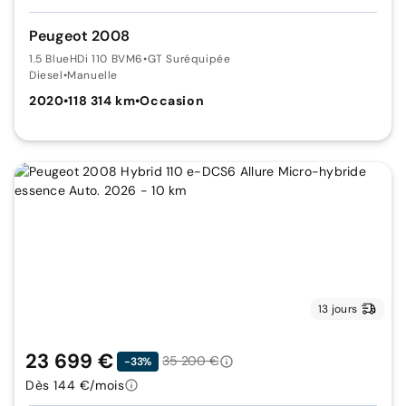
Peugeot 2008
1.5 BlueHDi 110 BVM6
•
GT Suréquipée
Diesel
•
Manuelle
2020
•
118 314 km
•
Occasion
13 jours
23 699 €
35 200 €
-33%
Dès 144 €/mois