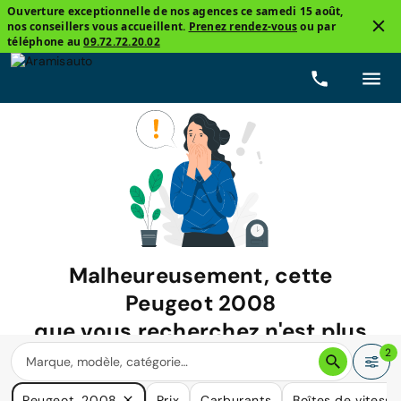
Ouverture exceptionnelle de nos agences ce samedi 15 août,
nos conseillers vous accueillent.
Prenez rendez-vous
ou par
téléphone au
09.72.72.20.02
Malheureusement, cette
Peugeot 2008
que vous recherchez n'est plus
disponible.
2
Nous avons de nombreuses voitures qui pourraient répondre
Peugeot, 2008
Prix
Carburants
Boîtes de vitesse