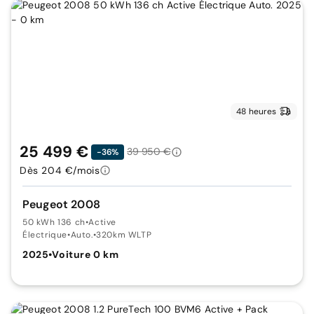
48 heures
25 499 €
39 950 €
-36%
Dès 204 €/mois
Peugeot 2008
50 kWh 136 ch
•
Active
Électrique
•
Auto.
•
320km WLTP
2025
•
Voiture 0 km