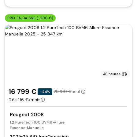
PRIX EN BAISSE (-200 €)
48 heures
16 799 €
29 100 €
neuf
-44%
Dès 116 €/mois
Peugeot 2008
1.2 PureTech 100 BVM6
•
Allure
Essence
•
Manuelle
2025
•
25 847 km
•
Occasion