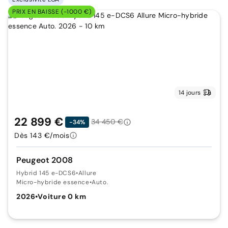
PRIX EN BAISSE (-1000 €)
14 jours
22 899 €
34 450 €
-34%
Dès 143 €/mois
Peugeot 2008
Hybrid 145 e-DCS6
•
Allure
Micro-hybride essence
•
Auto.
2026
•
Voiture 0 km