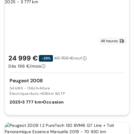
48 heures
24 999 €
40 700 €
neuf
-39%
Dès 196 €/mois
Peugeot 2008
54 kWh - 156ch
•
Allure
Électrique
•
Auto.
•
406km WLTP
2025
•
3 777 km
•
Occasion