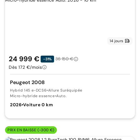
14 jours
24 999 €
36 150 €
-31%
Dès 172 €/mois
Peugeot 2008
Hybrid 145 e-DCS6
•
Allure Suréquipée
Micro-hybride essence
•
Auto.
2026
•
Voiture 0 km
PRIX EN BAISSE (-300 €)