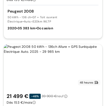
Peugeot 2008
50 kWh - 136 ch
•
GT + Toit ouvrant
Électrique
•
Auto.
•
320km WLTP
2020
•
35 383 km
•
Occasion
48 heures
21 499 €
39 900 €
neuf
-46%
Dès 153 €/mois