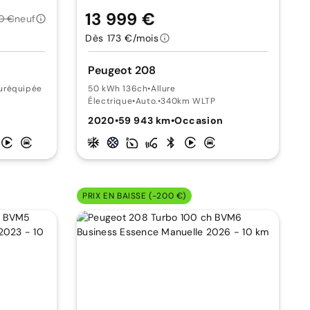
13 999 €
0 €
neuf
Dès 173 €/mois
Peugeot 208
Suréquipée
50 kWh 136ch
•
Allure
Électrique
•
Auto.
•
340km WLTP
2020
•
59 943 km
•
Occasion
PRIX EN BAISSE (-200 €)