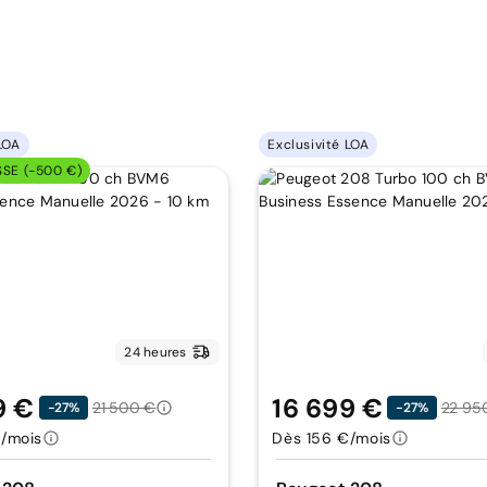
LOA
Exclusivité LOA
SSE (-500 €)
24 heures
9 €
16 699 €
21 500 €
22 95
-27%
-27%
/mois
Dès 156 €/mois