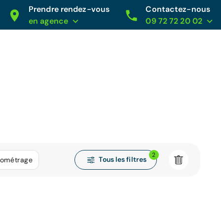
Prendre rendez-vous
Contactez-nous
en agence
09 72 72 20 02
2
Tous les filtres
lométrage