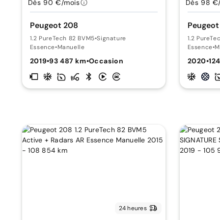
Dès 90 €/mois
Dès 98 €
Peugeot 208
Peugeot
1.2 PureTech 82 BVM5
•
Signature
1.2 PureT
Essence
•
Manuelle
Essence
•
M
2019
•
93 487 km
•
Occasion
2020
•
12
24 heures