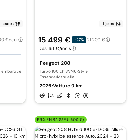
 heures
11 jours
15 499 €
00 €
neuf
21 200 €
-27%
Dès 161 €/mois
Peugeot 208
r embarqué 11kW
Turbo 100 ch BVM6
•
Style
Essence
•
Manuelle
2026
•
Voiture 0 km
PRIX EN BAISSE (-500 €)