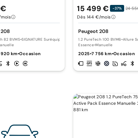
 €
15 499 €
24 55
-37%
/mois
Dès 144 €/mois
 208
Peugeot 208
ch 82 BVM5
•
SIGNATURE Suréquipée
1.2 PureTech 100 BVM6
•
Allure 
anuelle
Essence
•
Manuelle
 920 km
•
Occasion
2025
•
7 756 km
•
Occasion