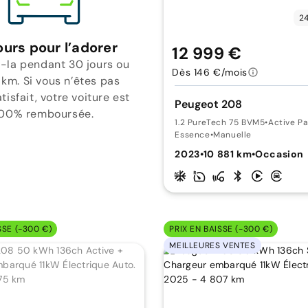
24
ours pour l’adorer
12 999 €
-la pendant 30 jours ou
Dès 146 €/mois
 km. Si vous n’êtes pas
isfait, votre voiture est
Peugeot 208
00% remboursée.
1.2 PureTech 75 BVM5
•
Active P
Essence
•
Manuelle
2023
•
10 881 km
•
Occasion
SSE (-300 €)
PRIX EN BAISSE (-300 €)
MEILLEURES VENTES