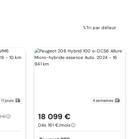
Tri par défaut
11 jours
4 semaines
18 099 €
0 €
Dès 161 €/mois