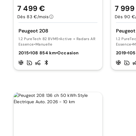
7 499 €
7 999
Dès 83 €/mois
Dès 90 €
Peugeot 208
Peugeot
1.2 PureTech 82 BVM5
•
Active + Radars AR
1.2 PureTe
Essence
•
Manuelle
Essence
•
M
2015
•
108 854 km
•
Occasion
2019
•
105