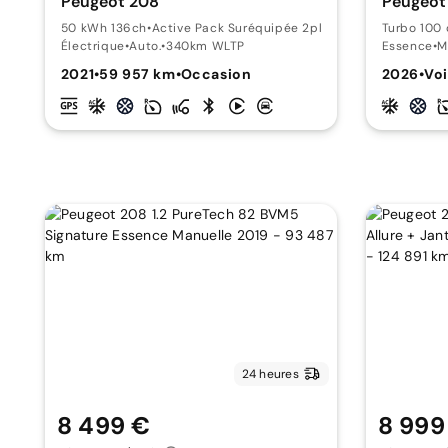
Peugeot 208
Peugeot
50 kWh 136ch
•
Active Pack Suréquipée 2pl
Turbo 100
Électrique
•
Auto.
•
340km WLTP
Essence
•
M
2021
•
59 957 km
•
Occasion
2026
•
Voi
24 heures
8 499 €
8 999