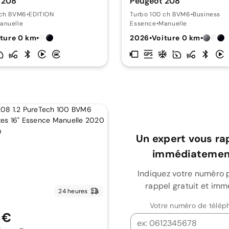
 208
Peugeot 208
 ch BVM6
•
EDITION
Turbo 100 ch BVM6
•
Business
anuelle
Essence
•
Manuelle
ture 0 km
•
2026
•
Voiture 0 km
•
Un expert vous ra
immédiatement
Indiquez votre numéro 
rappel gratuit et imm
24 heures
Votre numéro de télép
 €