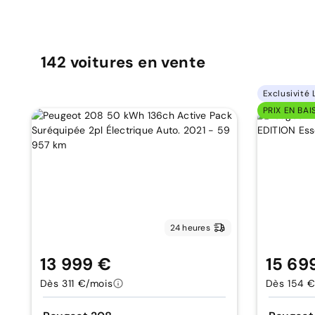
142
voitures
en vente
Exclusivité 
PRIX EN BAI
24 heures
13 999 €
15 69
Dès 311 €/mois
Dès 154 €