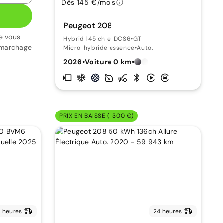
Dès 145 €/mois
Peugeot 208
e vous
Hybrid 145 ch e-DCS6
•
GT
émarchage
Micro-hybride essence
•
Auto.
2026
•
Voiture 0 km
•
PRIX EN BAISSE (-300 €)
 heures
24 heures