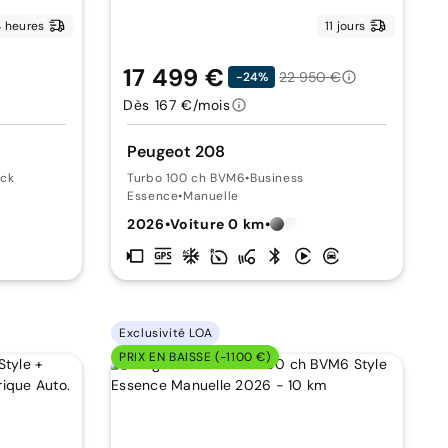
 heures
11 jours
17 499 €
22 950 €
-24%
Dès 167 €/mois
Peugeot 208
ack
Turbo 100 ch BVM6
•
Business
Essence
•
Manuelle
2026
•
Voiture 0 km
•
Exclusivité LOA
PRIX EN BAISSE (-1100 €)