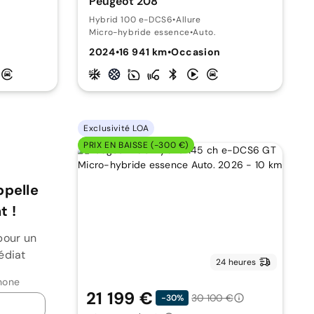
Peugeot 208
Hybrid 100 e-DCS6
•
Allure
Micro-hybride essence
•
Auto.
2024
•
16 941 km
•
Occasion
Exclusivité LOA
PRIX EN BAISSE (-300 €)
ppelle
 !
pour un
édiat
24 heures
hone
21 199 €
30 100 €
-30%