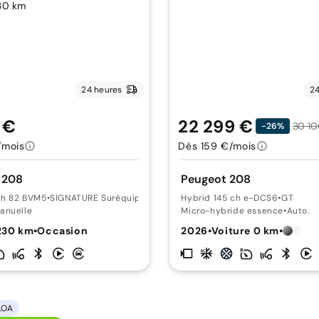
24 heures
24
 €
22 299 €
30 10
-26%
/mois
Dès 159 €/mois
 208
Peugeot 208
ch 82 BVM5
•
SIGNATURE Suréquipée
Hybrid 145 ch e-DCS6
•
GT
anuelle
Micro-hybride essence
•
Auto.
230 km
•
Occasion
2026
•
Voiture 0 km
•
LOA