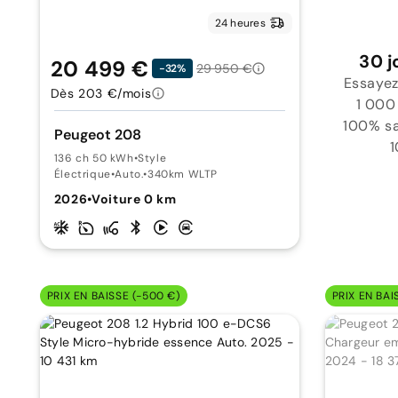
24 heures
30 j
20 499 €
29 950 €
-32%
Essayez
Dès 203 €/mois
1 000
100% sat
Peugeot 208
1
136 ch 50 kWh
•
Style
Électrique
•
Auto.
•
340km WLTP
2026
•
Voiture 0 km
PRIX EN BAISSE (-500 €)
PRIX EN BAI