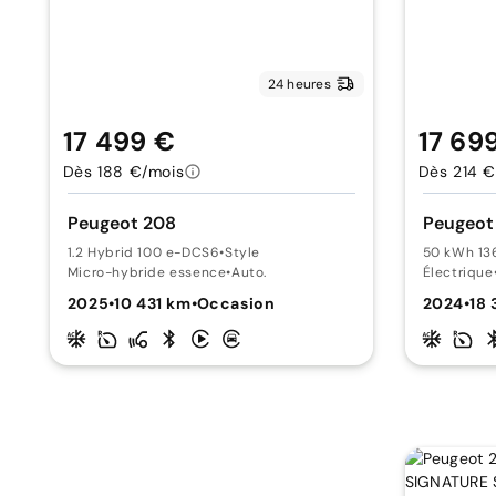
24 heures
17 499 €
17 69
Dès 188 €/mois
Dès 214 €
Peugeot 208
Peugeot
1.2 Hybrid 100 e-DCS6
•
Style
50 kWh 13
Micro-hybride essence
•
Auto.
Électrique
2025
•
10 431 km
•
Occasion
2024
•
18 