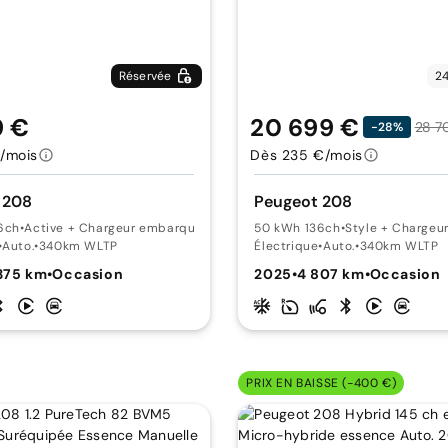
Réservée
24
9 €
20 699 €
28 7
-28%
/mois
Dès 235 €/mois
 208
Peugeot 208
6ch
•
Active + Chargeur embarqué 11kW
50 kWh 136ch
•
Style + Chargeu
•
Auto.
•
340km WLTP
Électrique
•
Auto.
•
340km WLTP
375 km
•
Occasion
2025
•
4 807 km
•
Occasion
PRIX EN BAISSE (-400 €)