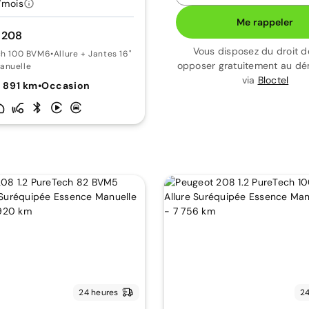
/mois
Me rappeler
 208
Vous disposez du droit d
ech 100 BVM6
•
Allure + Jantes 16"
opposer gratuitement au d
anuelle
via
Bloctel
4 891 km
•
Occasion
24 heures
24