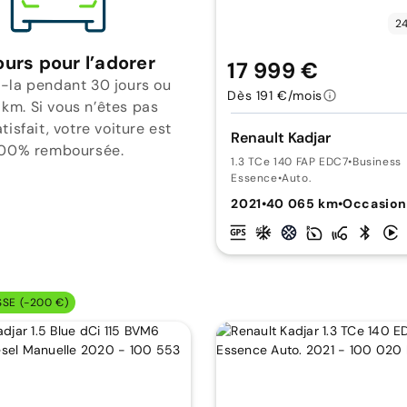
24
ours pour l’adorer
17 999 €
-la pendant 30 jours ou
Dès 191 €/mois
 km. Si vous n’êtes pas
isfait, votre voiture est
Renault Kadjar
00% remboursée.
1.3 TCe 140 FAP EDC7
•
Business
Essence
•
Auto.
2021
•
40 065 km
•
Occasio
SSE (-200 €)