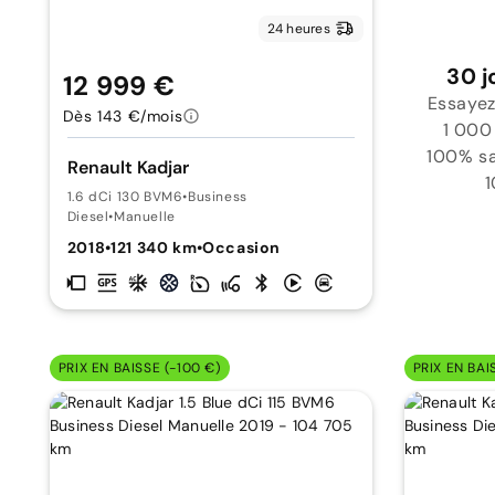
24 heures
30 j
12 999 €
Essayez
Dès 143 €/mois
1 000
100% sat
Renault Kadjar
1
1.6 dCi 130 BVM6
•
Business
Diesel
•
Manuelle
2018
•
121 340 km
•
Occasion
PRIX EN BAISSE (-100 €)
PRIX EN BAI