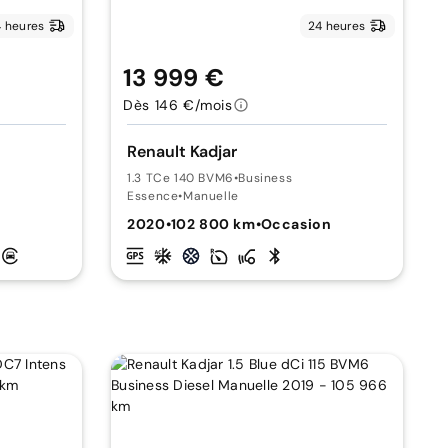
 heures
24 heures
13 999 €
Dès 146 €/mois
Renault Kadjar
1.3 TCe 140 BVM6
•
Business
Essence
•
Manuelle
n
2020
•
102 800 km
•
Occasion