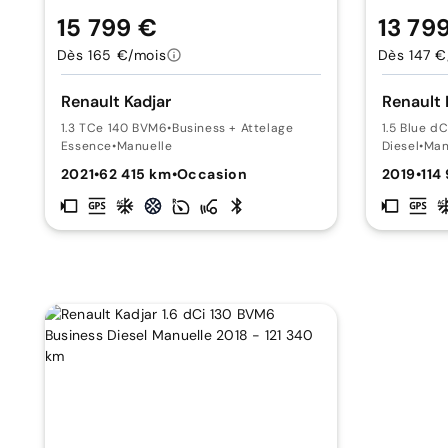
15 799 €
13 79
Dès 165 €/mois
Dès 147 €
Renault Kadjar
Renault 
1.3 TCe 140 BVM6
•
Business + Attelage
1.5 Blue d
Essence
•
Manuelle
Diesel
•
Man
2021
•
62 415 km
•
Occasion
2019
•
114