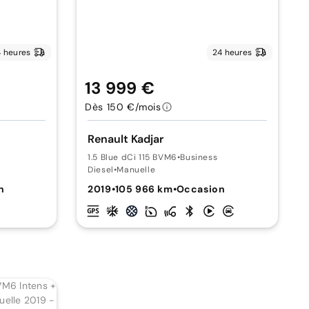
 heures
24 heures
13 999 €
Dès 150 €/mois
Renault Kadjar
1.5 Blue dCi 115 BVM6
•
Business
Diesel
•
Manuelle
n
2019
•
105 966 km
•
Occasion