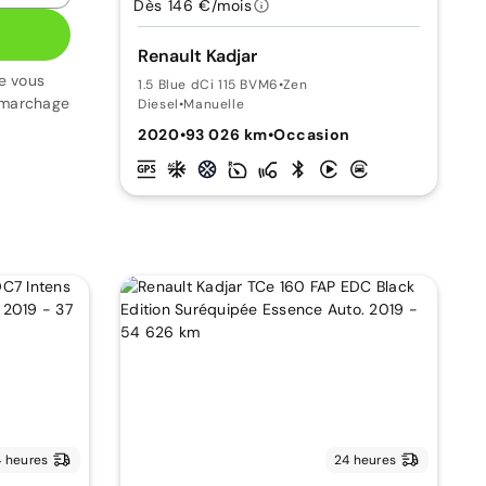
Dès 146 €/mois
Renault Kadjar
e vous
1.5 Blue dCi 115 BVM6
•
Zen
émarchage
Diesel
•
Manuelle
2020
•
93 026 km
•
Occasion
 heures
24 heures