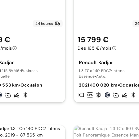
24 heures
24
9 €
15 799 €
/mois
Dès 165 €/mois
Kadjar
Renault Kadjar
Ci 115 BVM6
•
Business
1.3 TCe 140 EDC7
•
Intens
uelle
Essence
•
Auto.
0 553 km
•
Occasion
2021
•
100 020 km
•
Occasio