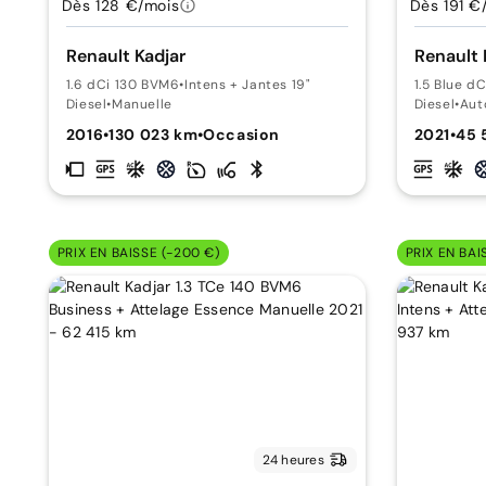
Dès 128 €/mois
Dès 191 €
Renault Kadjar
Renault 
1.6 dCi 130 BVM6
•
Intens + Jantes 19"
1.5 Blue dC
Diesel
•
Manuelle
Diesel
•
Aut
2016
•
130 023 km
•
Occasion
2021
•
45 
PRIX EN BAISSE (-200 €)
PRIX EN BAI
24 heures