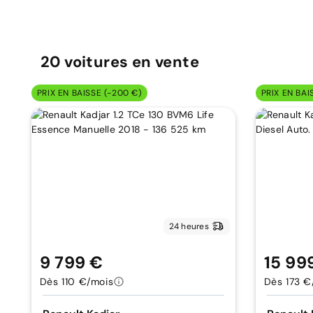
20
voitures
en vente
PRIX EN BAISSE (-200 €)
PRIX EN BAI
24 heures
9 799 €
15 99
Dès 110 €/mois
Dès 173 €