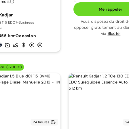
/mois
Me rappeler
Kadjar
Vous disposez du droit d
i 115 EDC7
•
Business
opposer gratuitement au d
o.
via
Bloctel
555 km
•
Occasion
SSE (-200 €)
24 heures
24