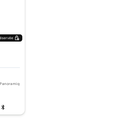
éservée
t Panoramique