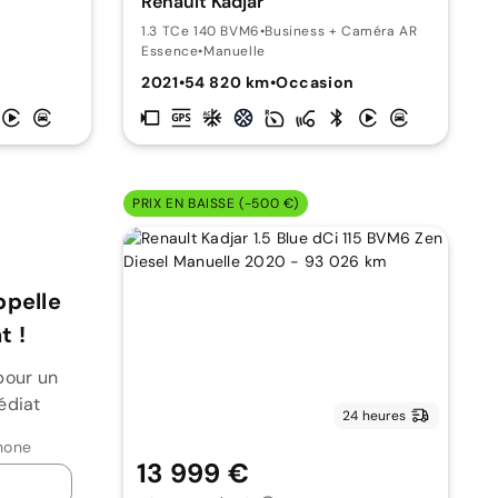
Renault Kadjar
1.3 TCe 140 BVM6
•
Business + Caméra AR
Essence
•
Manuelle
n
2021
•
54 820 km
•
Occasion
PRIX EN BAISSE (-500 €)
ppelle
 !
pour un
édiat
24 heures
hone
13 999 €