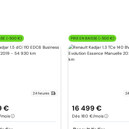
SSE (-500 €)
PRIX EN BAISSE (-500 €)
24 heures
24
9 €
16 499 €
/mois
Dès 180 €/mois