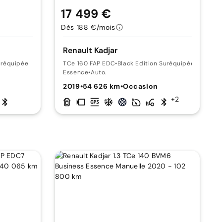
17 499 €
Dès 188 €/mois
Renault Kadjar
uréquipée
TCe 160 FAP EDC
•
Black Edition Suréquipée
Essence
•
Auto.
2019
•
54 626 km
•
Occasion
+2