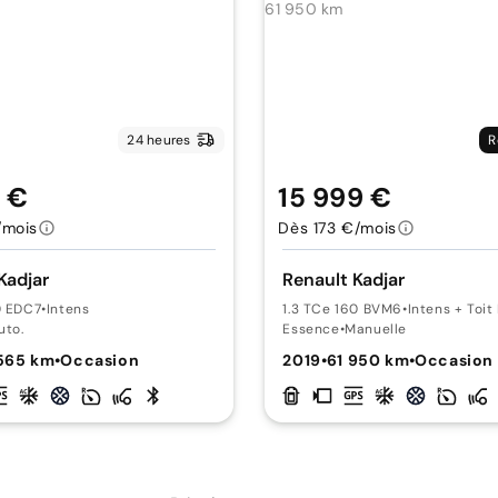
24 heures
R
9 €
15 999 €
/mois
Dès 173 €/mois
Kadjar
Renault Kadjar
0 EDC7
•
Intens
1.3 TCe 160 BVM6
•
Intens + Toi
uto.
Essence
•
Manuelle
565 km
•
Occasion
2019
•
61 950 km
•
Occasion