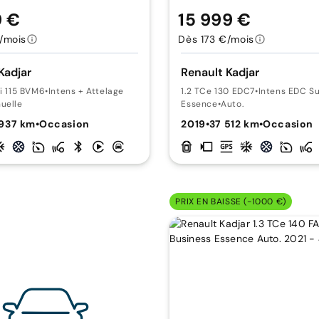
9 €
15 999 €
/mois
Dès 173 €/mois
Kadjar
Renault Kadjar
Ci 115 BVM6
•
Intens + Attelage
1.2 TCe 130 EDC7
•
Intens EDC S
uelle
Essence
•
Auto.
 937 km
•
Occasion
2019
•
37 512 km
•
Occasion
PRIX EN BAISSE (-1000 €)