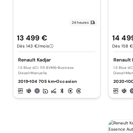
24 heures
13 499 €
14 49
Dès 143 €/mois
Dès 158 €
Renault Kadjar
Renault 
1.5 Blue dCi 115 BVM6
•
Business
1.5 Blue d
Diesel
•
Manuelle
Diesel
•
Man
2019
•
104 705 km
•
Occasion
2020
•
10