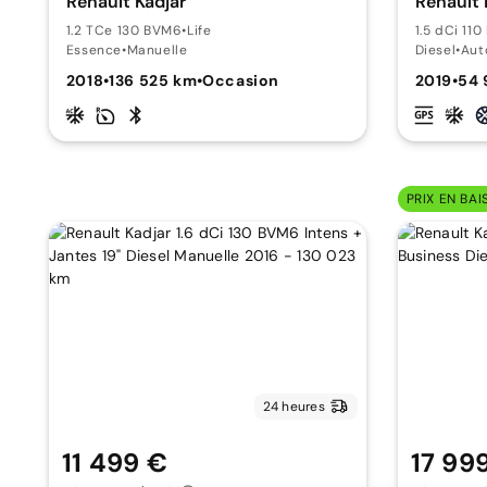
Renault Kadjar
Renault 
1.2 TCe 130 BVM6
•
Life
1.5 dCi 11
Essence
•
Manuelle
Diesel
•
Aut
2018
•
136 525 km
•
Occasion
2019
•
54 
PRIX EN BAI
24 heures
11 499 €
17 99