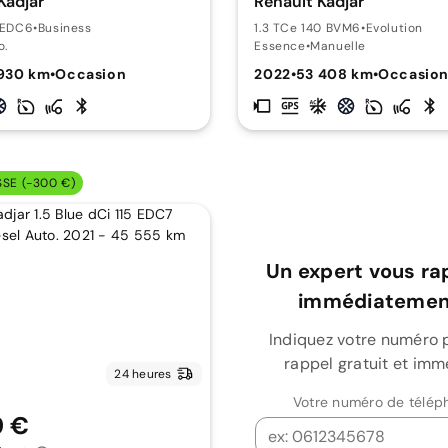
Kadjar
Renault Kadjar
0 EDC6
•
Business
1.3 TCe 140 BVM6
•
Evolution
o.
Essence
•
Manuelle
930 km
•
Occasion
2022
•
53 408 km
•
Occasio
SSE (-300 €)
Un expert vous ra
immédiatement
Indiquez votre numéro 
rappel gratuit et imm
24 heures
Votre numéro de télép
9 €