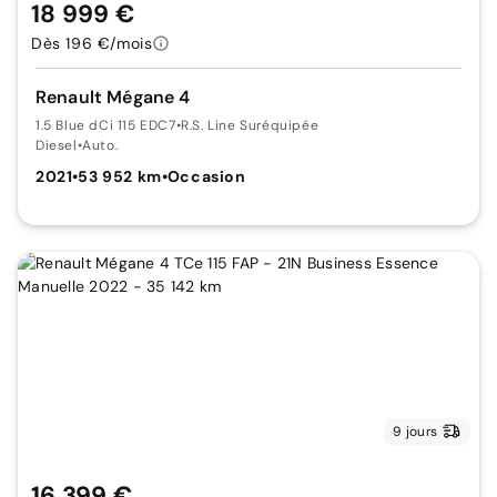
18 999 €
Dès 196 €/mois
Renault Mégane 4
1.5 Blue dCi 115 EDC7
•
R.S. Line Suréquipée
Diesel
•
Auto.
2021
•
53 952 km
•
Occasion
9 jours
16 399 €