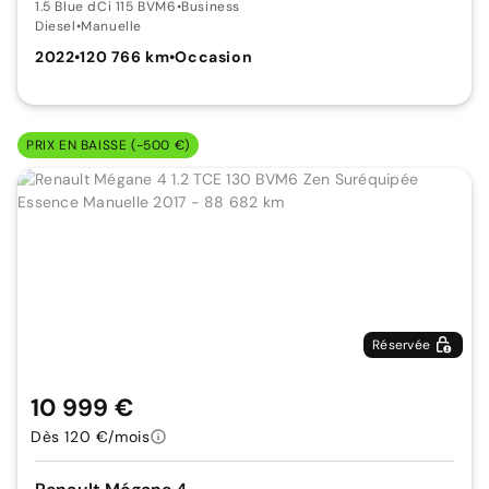
1.5 Blue dCi 115 BVM6
•
Business
Diesel
•
Manuelle
2022
•
120 766 km
•
Occasion
PRIX EN BAISSE (-500 €)
Réservée
10 999 €
Dès 120 €/mois