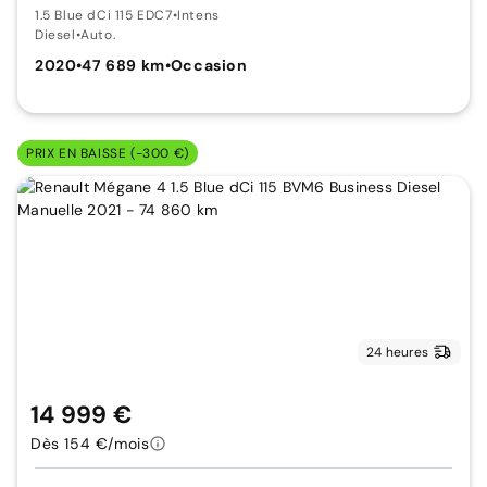
1.5 Blue dCi 115 EDC7
•
Intens
Diesel
•
Auto.
2020
•
47 689 km
•
Occasion
PRIX EN BAISSE (-300 €)
24 heures
14 999 €
Dès 154 €/mois