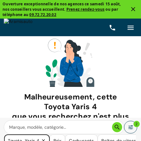
Ouverture exceptionnelle de nos agences ce samedi 15 août,
nos conseillers vous accueillent.
Prenez rendez-vous
ou par
téléphone au
09.72.72.20.02
Malheureusement, cette
Toyota Yaris 4
que vous recherchez n'est plus
disponible.
2
Nous avons de nombreuses voitures qui pourraient répondre
Toyota, Yaris 4
Prix
Carburants
Boîtes de vitesse