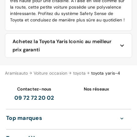
très haute pour une citadine. À l’aise en ville comme sur
la route, cette petite voiture possède une polyvalence
intéressante. Profitez du système Safety Sense de
Toyota et conduisez de manière plus sûre au quotidien !
Achetez la Toyota Yaris Iconic au meilleur
prix garanti
Vous souhaitez acheter la Toyota Yaris au meilleur prix
Aramisauto
Voiture occasion
toyota
toyota yaris-4
garanti ? Alors, découvrez notre offre autour de la
marque japonaise et achetez le modèle de votre choix.
Si vous trouvez moins cher ailleurs, alors nous vous
Contactez-nous
Nos réseaux
remboursons la différence. Pour choisir votre prochaine
09 72 72 20 02
voiture, vous devez prendre en compte les critères
suivants :
Top marques
La marque
Le prix
La motorisation