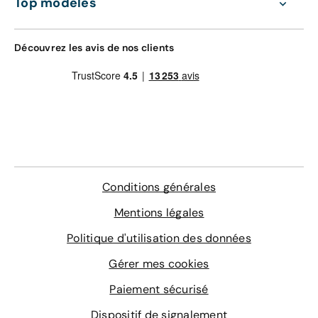
Top modèles
Le nombre de places
Le design intérieur et l'aménagement
Le visuel extérieur
Découvrez les avis de nos clients
La forme de la carrosserie
Vous souhaitez avoir des feux LED sur votre voiture, un
toit panoramique ou des sièges arrière supplémentaires
? Vous voulez une batterie avec une plus grande
autonomie ? Faites part de vos exigences à notre
équipe, elle vous aide à trouver la voiture de vos rêves.
Découvrez d’autres articles :
Conditions générales
Toyota Yaris hybride
Mentions légales
Voiture hybride
Toyota Yaris France
Politique d'utilisation des données
Toyota Yaris Cross
Gérer mes cookies
Toyota safety sense
Partenaire Toyota
Paiement sécurisé
Gamme Yaris
Garantie Toyota
Dispositif de signalement