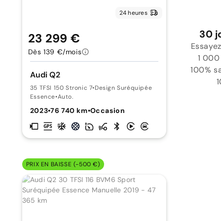
24 heures
30 j
23 299 €
Essayez
Dès 139 €/mois
1 000
100% sat
Audi Q2
1
35 TFSI 150 Stronic 7
•
Design Suréquipée
Essence
•
Auto.
2023
•
76 740 km
•
Occasion
PRIX EN BAISSE (-500 €)