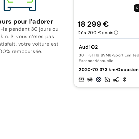
R
ours pour l’adorer
18 299 €
-la pendant 30 jours ou
Dès 200 €/mois
 km. Si vous n’êtes pas
isfait, votre voiture est
Audi Q2
00% remboursée.
30 TFSI 116 BVM6
•
Sport Limite
Essence
•
Manuelle
2020
•
70 373 km
•
Occasio