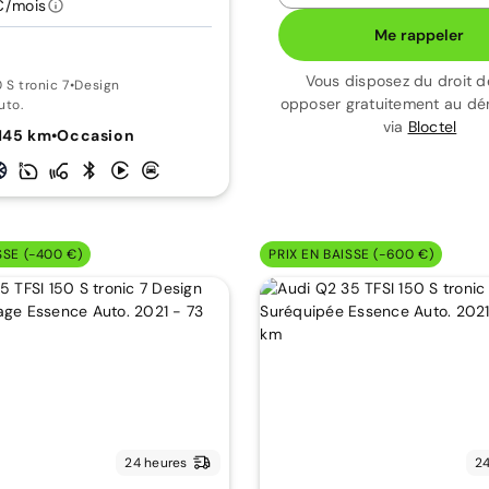
€/mois
Me rappeler
Vous disposez du droit d
 S tronic 7
•
Design
opposer gratuitement au d
uto.
via
Bloctel
145 km
•
Occasion
SSE (-400 €)
PRIX EN BAISSE (-600 €)
24 heures
24