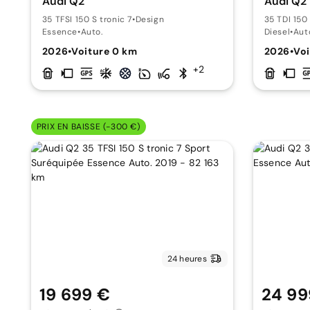
Audi Q2
Audi Q2
35 TFSI 150 S tronic 7
•
Design
35 TDI 150 
Essence
•
Auto.
Diesel
•
Aut
2026
•
Voiture 0 km
2026
•
Voi
+2
PRIX EN BAISSE (-300 €)
24 heures
19 699 €
24 99