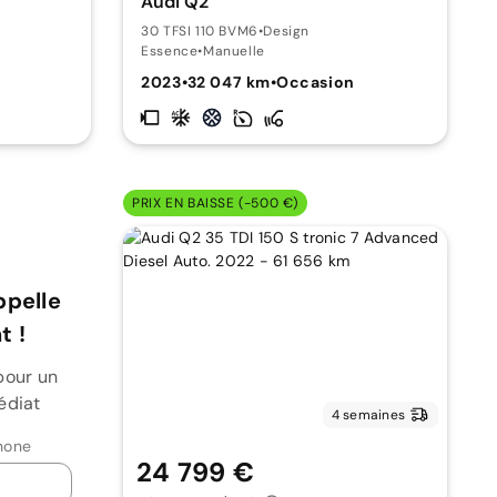
Audi Q2
30 TFSI 110 BVM6
•
Design
Essence
•
Manuelle
2023
•
32 047 km
•
Occasion
PRIX EN BAISSE (-500 €)
ppelle
 !
pour un
édiat
4 semaines
hone
24 799 €