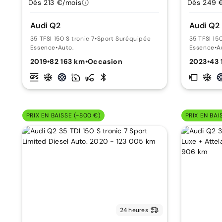
Dès 213 €/mois
Dès 249 
Audi Q2
Audi Q2
35 TFSI 150 S tronic 7
•
Sport Suréquipée
35 TFSI 150
Essence
•
Auto.
Essence
•
A
2019
•
82 163 km
•
Occasion
2023
•
43 
PRIX EN BAISSE (-800 €)
PRIX EN BAI
24 heures