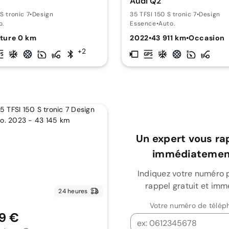
Audi Q2
S tronic 7
•
Design
35 TFSI 150 S tronic 7
•
Design
o.
Essence
•
Auto.
ture 0 km
2022
•
43 911 km
•
Occasion
+2
Un expert vous ra
immédiatement
Indiquez votre numéro 
rappel gratuit et imm
24 heures
Votre numéro de télép
9 €