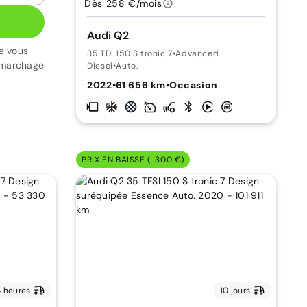
Dès 258 €/mois
Audi Q2
e vous
35 TDI 150 S tronic 7
•
Advanced
émarchage
Diesel
•
Auto.
2022
•
61 656 km
•
Occasion
PRIX EN BAISSE (-300 €)
 heures
10 jours