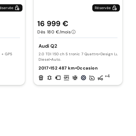
éservée
Réservée
16 999 €
Dès 180 €/mois
Audi Q2
d + GPS
2.0 TDI 150 ch S tronic 7 Quattro
•
Design Luxe Suréq
Diesel
•
Auto.
n
2017
•
152 487 km
•
Occasion
+4