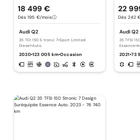
18 499 €
22 99
Dès 195 €/mois
Dès 242 
Audi Q2
Audi Q2
35 TDI 150 S tronic 7
•
Sport Limited
35 TFSI 150
Diesel
•
Auto.
Essence
•
A
2020
•
123 005 km
•
Occasion
2021
•
73 