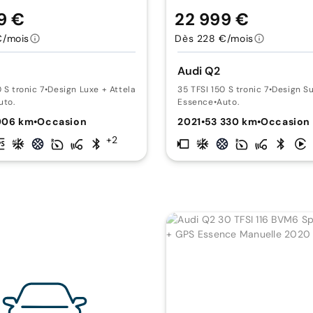
9 €
22 999 €
€/mois
Dès 228 €/mois
Audi Q2
 S tronic 7
•
Design Luxe + Attelage
35 TFSI 150 S tronic 7
•
Design S
uto.
Essence
•
Auto.
906 km
•
Occasion
2021
•
53 330 km
•
Occasion
+2