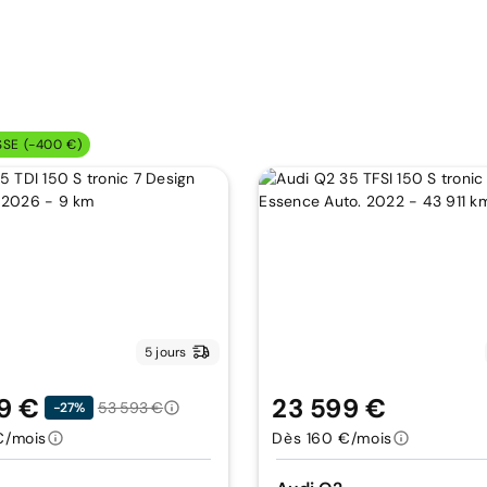
SSE (-400 €)
5 jours
9 €
23 599 €
53 593 €
-27%
€/mois
Dès 160 €/mois