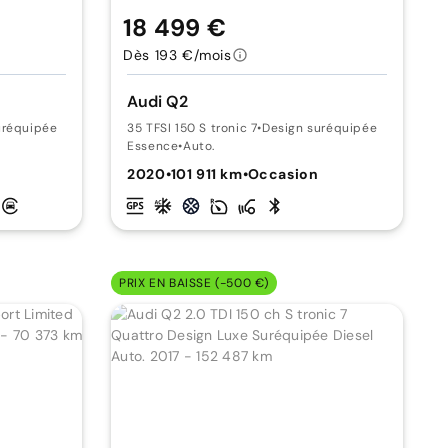
18 499 €
Dès 193 €/mois
Audi Q2
uréquipée
35 TFSI 150 S tronic 7
•
Design suréquipée
Essence
•
Auto.
2020
•
101 911 km
•
Occasion
PRIX EN BAISSE (-500 €)