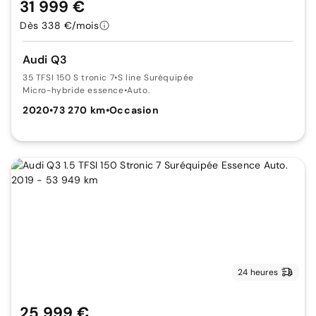
31 999 €
Dès 338 €/mois
Audi Q3
35 TFSI 150 S tronic 7
•
S line Suréquipée
Micro-hybride essence
•
Auto.
2020
•
73 270 km
•
Occasion
24 heures
25 999 €