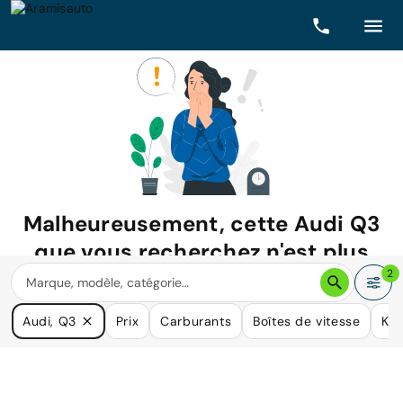
Malheureusement, cette
Audi Q3
que vous recherchez n'est plus
disponible.
2
Nous avons de nombreuses voitures qui pourraient répondre
Audi, Q3
Prix
Carburants
Boîtes de vitesse
Kil
à vos besoins.