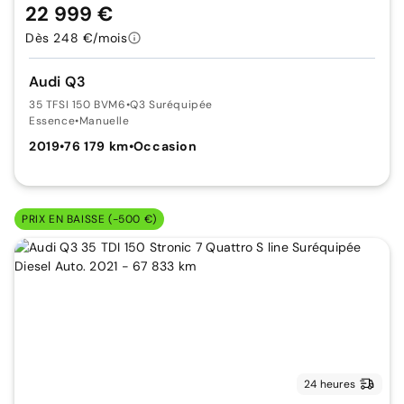
22 999 €
Dès 248 €/mois
Audi Q3
35 TFSI 150 BVM6
•
Q3 Suréquipée
Essence
•
Manuelle
2019
•
76 179 km
•
Occasion
PRIX EN BAISSE (-500 €)
24 heures