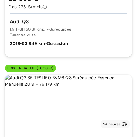
Dès 278 €/mois
Audi Q3
1.5 TFSI 150 Stronic 7
•
Suréquipée
Essence
•
Auto.
2019
•
53 949 km
•
Occasion
PRIX EN BAISSE (-600 €)
24 heures