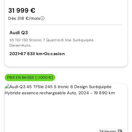
31 999 €
Dès 318 €/mois
Audi Q3
35 TDI 150 Stronic 7 Quattro
•
S line Suréquipée
Diesel
•
Auto.
2021
•
67 833 km
•
Occasion
PRIX EN BAISSE (-1000 €)
24 heures