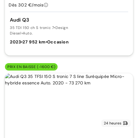
Dès 302 €/mois
Audi Q3
35 TDI 150 ch S tronic 7
•
Design
Diesel
•
Auto.
2023
•
27 952 km
•
Occasion
PRIX EN BAISSE (-1600 €)
24 heures