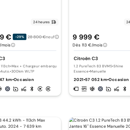
24 heures
24
9 €
9 999 €
28 800 €
neuf
-29%
/mois
Dès 113 €/mois
 C3
Citroën C3
 113ch
•
Max + Chargeur embarqué 11kW Pompe à chaleur
1.2 PureTech 83 BVM5
•
Shine
•
Auto.
•
300km WLTP
Essence
•
Manuelle
647 km
•
Occasion
2021
•
57 052 km
•
Occasion