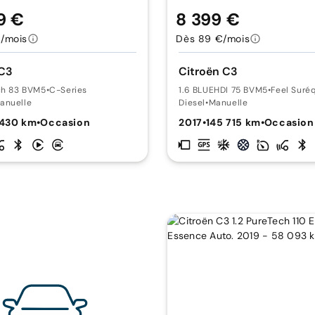
9 €
8 399 €
/mois
Dès 89 €/mois
 C3
Citroën C3
ch 83 BVM5
•
C-Series
1.6 BLUEHDI 75 BVM5
•
Feel Suré
anuelle
Diesel
•
Manuelle
 430 km
•
Occasion
2017
•
145 715 km
•
Occasion