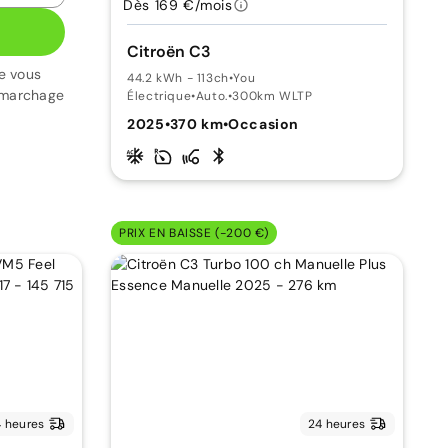
Dès 169 €/mois
Citroën C3
e vous
44.2 kWh - 113ch
•
You
émarchage
Électrique
•
Auto.
•
300km WLTP
2025
•
370 km
•
Occasion
PRIX EN BAISSE (-200 €)
 heures
24 heures