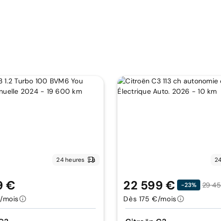
24 heures
24
9 €
22 599 €
29 4
-23%
/mois
Dès 175 €/mois