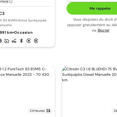
/mois
Me rappeler
 C3
Vous disposez du droit d
ch 83 BVM5
•
Shine Suréquipée
opposer gratuitement au d
anuelle
via
Bloctel
 991 km
•
Occasion
24 heures
24