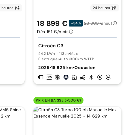
 heures
24 heures
18 899 €
28 800 €
neuf
-34%
Dès 151 €/mois
Citroën C3
44.2 kWh - 113ch
•
Max
Électrique
•
Auto.
•
300km WLTP
2025
•
16 825 km
•
Occasion
PRIX EN BAISSE (-500 €)