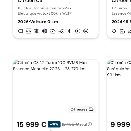
Citroën C3
Citroën
113 ch autonomie confort
•
Max
1.2 Turbo 
Électrique
•
Auto.
•
300km WLTP
Essence
•
M
2026
•
Voiture 0 km
2024
•
19
24 heures
15 999 €
9 999
19 450 €
neuf
-18%