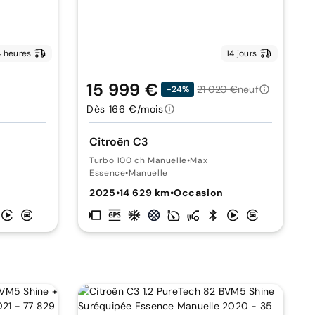
 heures
14 jours
15 999 €
21 020 €
neuf
-24%
Dès 166 €/mois
Citroën C3
Turbo 100 ch Manuelle
•
Max
Essence
•
Manuelle
2025
•
14 629 km
•
Occasion