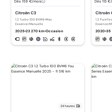
Dès 159 €/mois
Dès 113 €
Citroën C3
Citroën
1.2 Turbo 100 BVM6
•
Max
1.2 PureTe
Essence
•
Manuelle
Essence
•
M
2025
•
23 270 km
•
Occasion
2020
•
35
24 heures