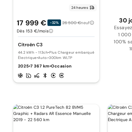
24 heures
30 j
17 999 €
26 500 €
neuf
-32%
Essayez
Dès 153 €/mois
1 000
100% sat
Citroën C3
1
44.2 kWh - 113ch
•
Plus Chargeur embarqué 11 kW triphasé
Électrique
•
Auto.
•
300km WLTP
2025
•
7 367 km
•
Occasion