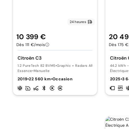
24 heures
10 399 €
20 49
Dès 111 €/mois
Dès 175 €
Citroën C3
Citroën
1.2 PureTech 82 BVM5
•
Graphic + Radars AR
44.2 kWh -
Essence
•
Manuelle
Électrique
2019
•
22 560 km
•
Occasion
2025
•
3 