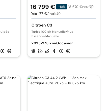
16 799 €
18 670 €
neuf
-10%
Dès 177 €/mois
Citroën C3
quipée
Turbo 100 ch Manuelle
•
Plus
Essence
•
Manuelle
2025
•
276 km
•
Occasion