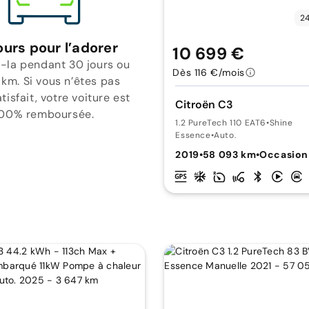
24
ours pour l’adorer
10 699 €
-la pendant 30 jours ou
Dès 116 €/mois
 km. Si vous n’êtes pas
isfait, votre voiture est
Citroën C3
00% remboursée.
1.2 PureTech 110 EAT6
•
Shine
Essence
•
Auto.
2019
•
58 093 km
•
Occasion