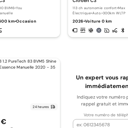
 C3
Citroën C3
100 BVM6
•
You
113 ch autonomie confort
•
Max
anuelle
Électrique
•
Auto.
•
300km WLTP
 600 km
•
Occasion
2026
•
Voiture 0 km
Un expert vous ra
immédiatement
Indiquez votre numéro 
rappel gratuit et imm
24 heures
Votre numéro de télép
 €