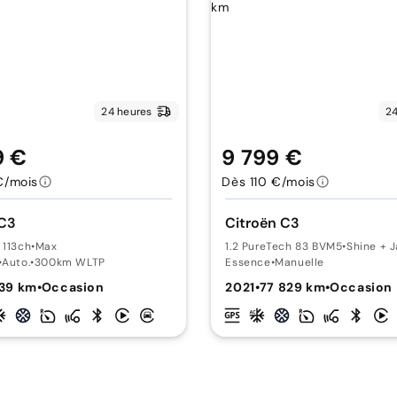
24 heures
24
9 €
9 799 €
€/mois
Dès 110 €/mois
 C3
Citroën C3
 113ch
•
Max
1.2 PureTech 83 BVM5
•
Shine + J
•
Auto.
•
300km WLTP
Essence
•
Manuelle
639 km
•
Occasion
2021
•
77 829 km
•
Occasion