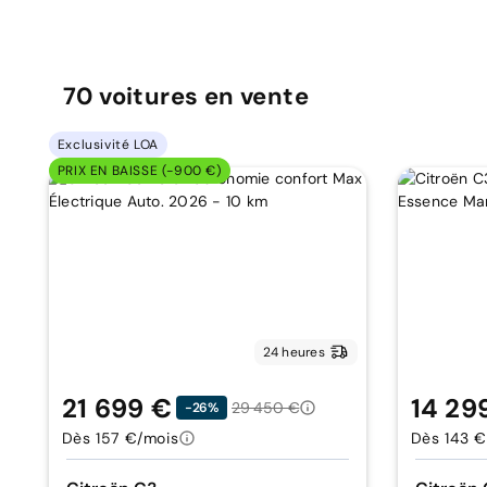
70
voitures
en vente
Exclusivité LOA
PRIX EN BAISSE (-900 €)
24 heures
21 699 €
14 29
29 450 €
-26%
Dès 157 €/mois
Dès 143 €