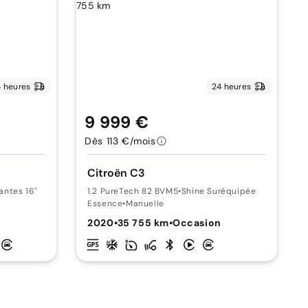
 heures
24 heures
9 999 €
Dès 113 €/mois
Citroën C3
antes 16"
1.2 PureTech 82 BVM5
•
Shine Suréquipée
Essence
•
Manuelle
2020
•
35 755 km
•
Occasion