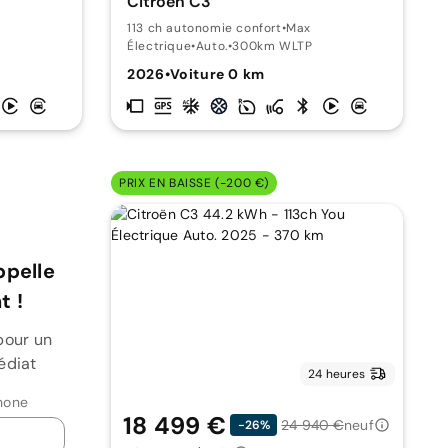
Citroën C3
113 ch autonomie confort
•
Max
Électrique
•
Auto.
•
300km WLTP
2026
•
Voiture 0 km
PRIX EN BAISSE (-200 €)
ppelle
 !
pour un
édiat
24 heures
hone
18 499 €
24 940 €
neuf
-26%