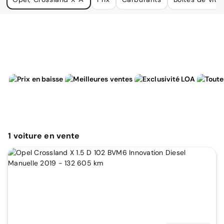
à vos besoins.
1
voiture
en vente