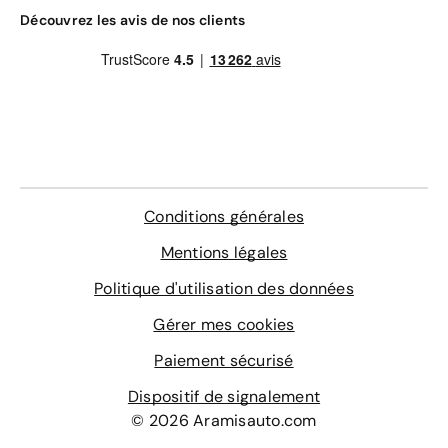
Enfin, Aramisauto s’engage à ce que chaque achat de
Découvrez les avis de nos clients
voiture d'occasion reconditionnée Opel Crossland X soit
couvert par une double garantie (satisfait ou 100%
remboursé pendant 30 jours, à hauteur de 1 000 km, et
zéro entretien pendant 1 an, à concurrence de 15 000
km).
Conditions générales
Mentions légales
Politique d'utilisation des données
Gérer mes cookies
Paiement sécurisé
Dispositif de signalement
© 2026 Aramisauto.com