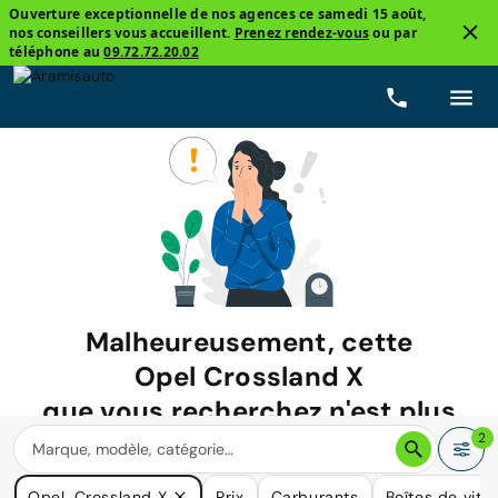
Ouverture exceptionnelle de nos agences ce samedi 15 août,
nos conseillers vous accueillent.
Prenez rendez-vous
ou par
téléphone au
09.72.72.20.02
Malheureusement, cette
Opel Crossland X
que vous recherchez n'est plus
disponible.
2
Nous avons de nombreuses voitures qui pourraient répondre
Opel, Crossland X
Prix
Carburants
Boîtes de vite