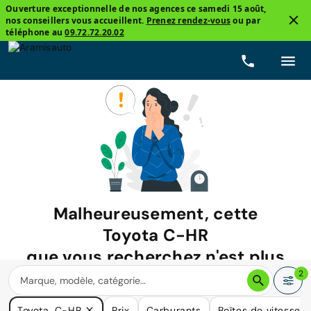
Ouverture exceptionnelle de nos agences ce samedi 15 août,
nos conseillers vous accueillent.
Prenez rendez-vous
ou par
téléphone au
09.72.72.20.02
Malheureusement, cette
Toyota C-HR
que vous recherchez n'est plus
disponible.
2
Nous avons de nombreuses voitures qui pourraient répondre
Toyota, C-HR
Prix
Carburants
Boîtes de vitesse