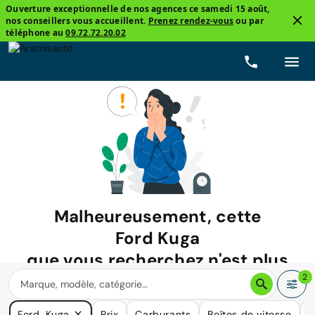
Ouverture exceptionnelle de nos agences ce samedi 15 août,
nos conseillers vous accueillent.
Prenez rendez-vous
ou par
téléphone au
09.72.72.20.02
Malheureusement, cette
Ford Kuga
que vous recherchez n'est plus
disponible.
2
Nous avons de nombreuses voitures qui pourraient répondre
Ford, Kuga
Prix
Carburants
Boîtes de vitesse
K