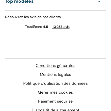
Top modèles
Vous pouvez également choisir le financement le mieux
adapté à votre situation. Avec une livraison en 6 jours et
une période d’essai de 15 jours ou 1 000 km, votre Ford
Découvrez les avis de nos clients
Kuga d’occasion n’attend plus que vous sur Aramisauto !
Découvrez aussi :
Achat de véhicules en ligne sur Aramisauto
Acheter une auto sur Internet en toute sécurisé sur
Aramisauto
Acheter votre voiture d'occasion sur Aramisauto
Découvrez notre large sélection de véhicules
Conditions générales
d'occasion
Henry Ford, le pionnier de l'histoire automobile
Mentions légales
Politique d'utilisation des données
Gérer mes cookies
Paiement sécurisé
Dispositif de signalement