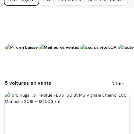
à vos besoins.
5
voitures
en vente
Trier