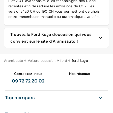
L et 2,0 L ayant assimilé les technologies des Diesel
récentes afin de réduire les émissions de CO2. Les
versions 120 CH ou 190 CH vous permettront de choisir
entre transmission manuelle ou automatique avancée.
Trouvez la Ford Kuga d'occasion qui vous
convient sur le site d’Aramisauto !
Aramisauto vous propose toute une gamme de Ford
Aramisauto
Voiture occasion
ford
ford kuga
Kuga d’occasion reconditionnée, que ce soit en moteur
essence, en diesel, en hybride, ou en hybride
rechargeable.
Contactez-nous
Nos réseaux
09 72 72 20 02
Parmi sa large offre de Ford Kuga d’occasion,
Aramisauto vous propose différentes couleurs, ainsi que
différentes options parmi lesquelles le GPS, la
Top marques
climatisation, le régulateur de vitesse, la caméra de
recul, le radar de recul, le Bluetooth, ou les jantes alliage.