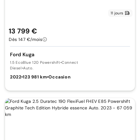
11 jours
13 799 €
Dès 147 €/mois
Ford Kuga
1.5 EcoBlue 120 Powershift
•
Connect
Diesel
•
Auto.
2022
•
123 981 km
•
Occasion