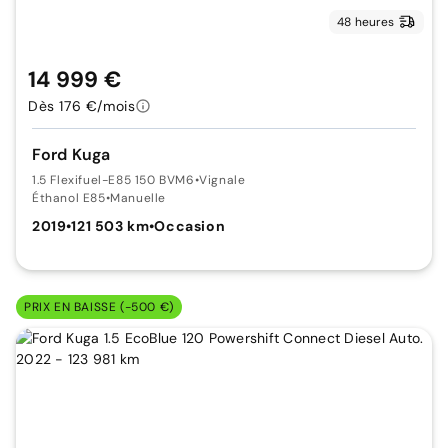
48 heures
14 999 €
Dès 176 €/mois
Ford Kuga
1.5 Flexifuel-E85 150 BVM6
•
Vignale
Éthanol E85
•
Manuelle
2019
•
121 503 km
•
Occasion
PRIX EN BAISSE (-500 €)