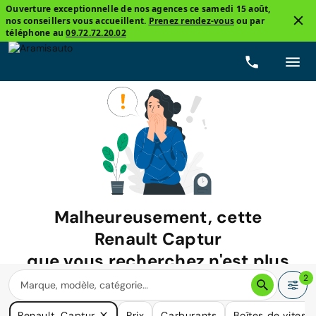
Ouverture exceptionnelle de nos agences ce samedi 15 août,
nos conseillers vous accueillent.
Prenez rendez-vous
ou par
téléphone au
09.72.72.20.02
Malheureusement, cette
Renault Captur
que vous recherchez n'est plus
disponible.
2
Nous avons de nombreuses voitures qui pourraient répondre
Renault, Captur
Prix
Carburants
Boîtes de vitess