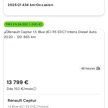
2025
•
21 434 km
•
Occasion
PRIX EN BAISSE (-500 €)
48 heures
13 799 €
Dès 152 €/mois
Renault Captur
1.5 Blue dCi 115 EDC7
•
Intens