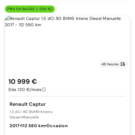
PRIX EN BAISSE (-200 €)
48 heures
10 999 €
Dès 120 €/mois
Renault Captur
1.5 dCi 90 BVM5
•
Intens
Diesel
•
Manuelle
2017
•
112 580 km
•
Occasion