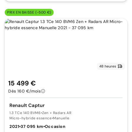
PRIX EN BAISSE (-500 €)
48 heures
15 499 €
Dès 160 €/mois
Renault Captur
1.3 TCe 140 BVM6
•
Zen + Radars AR
Micro-hybride essence
•
Manuelle
2021
•
37 095 km
•
Occasion