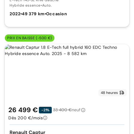
Hybride essence
•
Auto.
2022
•
49 379 km
•
Occasion
PRIX EN BAISSE (-500 €)
48 heures
26 499 €
33 400 €
neuf
-21%
Dès 200 €/mois
Renault Captur