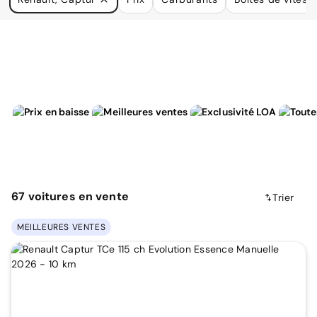
à vos besoins.
67
voitures
en vente
Trier
MEILLEURES VENTES