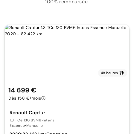
100% remboursée.
48 heures
14 699 €
Dès 158 €/mois
Renault Captur
1.3 TCe 130 BVM6
•
Intens
Essence
•
Manuelle
2020
•
82 422 km
•
Occasion