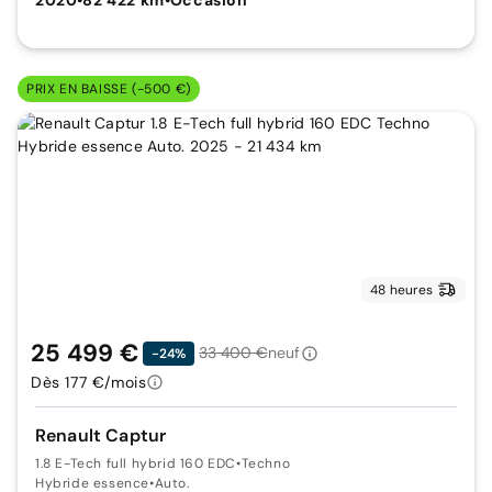
PRIX EN BAISSE (-500 €)
48 heures
25 499 €
33 400 €
neuf
-24%
Dès 177 €/mois
Renault Captur
1.8 E-Tech full hybrid 160 EDC
•
Techno
Hybride essence
•
Auto.