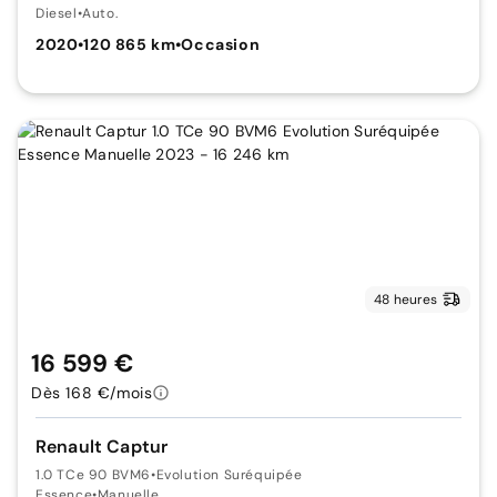
Diesel
•
Auto.
2020
•
120 865 km
•
Occasion
48 heures
16 599 €
Dès 168 €/mois
Renault Captur
1.0 TCe 90 BVM6
•
Evolution Suréquipée
Essence
•
Manuelle