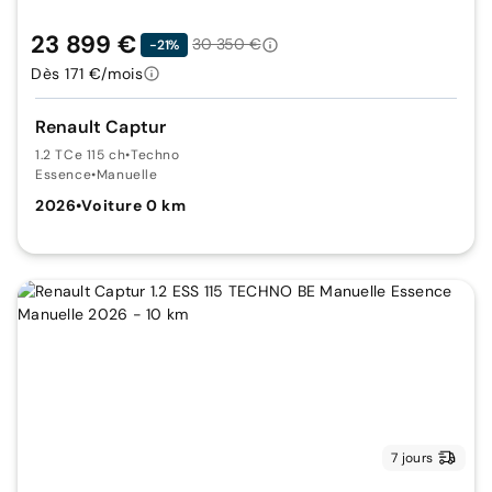
23 899 €
30 350 €
-21%
Dès 171 €/mois
Renault Captur
1.2 TCe 115 ch
•
Techno
Essence
•
Manuelle
2026
•
Voiture 0 km
7 jours